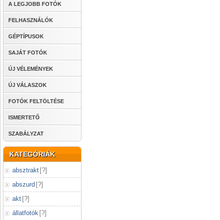
A LEGJOBB FOTÓK
FELHASZNÁLÓK
GÉPTÍPUSOK
SAJÁT FOTÓK
ÚJ VÉLEMÉNYEK
ÚJ VÁLASZOK
FOTÓK FELTÖLTÉSE
ISMERTETŐ
SZABÁLYZAT
KATEGÓRIÁK
absztrakt
[
?
]
abszurd
[
?
]
akt
[
?
]
állatfotók
[
?
]