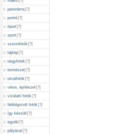
makró
[
?
]
panoráma
[
?
]
portré
[
?
]
riport
[
?
]
sport
[
?
]
szociofotók
[
?
]
tájkép
[
?
]
tárgyfotók
[
?
]
természet
[
?
]
utcaifotók
[
?
]
város, építészet
[
?
]
vízalatti fotók
[
?
]
feldolgozott fotók
[
?
]
így készült
[
?
]
egyéb
[
?
]
pályázat
[
?
]