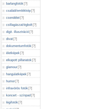
barlangfotók
[
?
]
családi/emlékkép
[
?
]
csendélet
[
?
]
csillagászat/égbolt
[
?
]
digit. illusztráció
[
?
]
divat
[
?
]
dokumentumfotók
[
?
]
életképek
[
?
]
elkapott pillanatok
[
?
]
glamour
[
?
]
hangulatképek
[
?
]
humor
[
?
]
infravörös fotók
[
?
]
koncert - színpad
[
?
]
légifotók
[
?
]