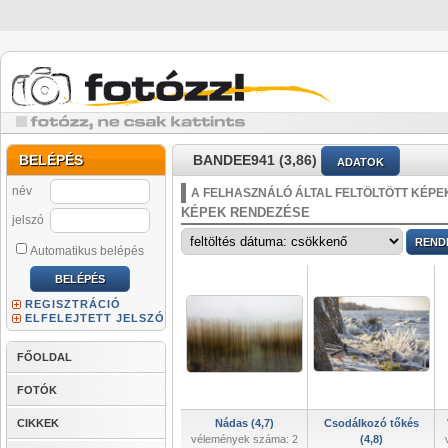
BELÉPÉS
BANDEE941 (3,86)
ADATOK
név
A FELHASZNÁLÓ ÁLTAL FELTÖLTÖTT KÉPE
KÉPEK RENDEZÉSE
jelszó
Automatikus belépés
REGISZTRÁCIÓ
ELFELEJTETT JELSZÓ
FŐOLDAL
FOTÓK
CIKKEK
Nádas (4,7)
Csodálkozó tőkés
vélemények száma: 2
(4,8)