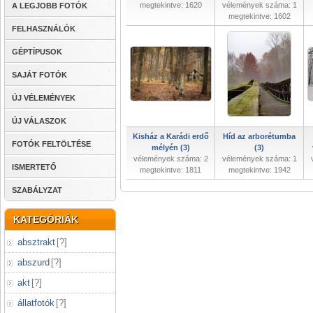
megtekintve: 1620
vélemények száma: 1
A LEGJOBB FOTÓK
megtekintve: 1602
FELHASZNÁLÓK
GÉPTÍPUSOK
SAJÁT FOTÓK
ÚJ VÉLEMÉNYEK
ÚJ VÁLASZOK
Kisház a Karádi erdő
Híd az arborétumba
FOTÓK FELTÖLTÉSE
mélyén (3)
(3)
vélemények száma: 2
vélemények száma: 1
ISMERTETŐ
megtekintve: 1811
megtekintve: 1942
SZABÁLYZAT
KATEGÓRIÁK
absztrakt
[
?
]
abszurd
[
?
]
akt
[
?
]
állatfotók
[
?
]