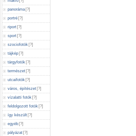
makró
[
?
]
panoráma
[
?
]
portré
[
?
]
riport
[
?
]
sport
[
?
]
szociofotók
[
?
]
tájkép
[
?
]
tárgyfotók
[
?
]
természet
[
?
]
utcaifotók
[
?
]
város, építészet
[
?
]
vízalatti fotók
[
?
]
feldolgozott fotók
[
?
]
így készült
[
?
]
egyéb
[
?
]
pályázat
[
?
]