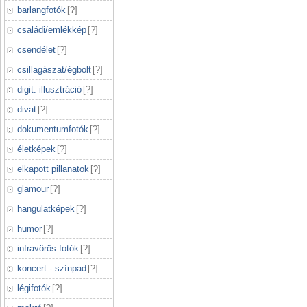
barlangfotók
[
?
]
családi/emlékkép
[
?
]
csendélet
[
?
]
csillagászat/égbolt
[
?
]
digit. illusztráció
[
?
]
divat
[
?
]
dokumentumfotók
[
?
]
életképek
[
?
]
elkapott pillanatok
[
?
]
glamour
[
?
]
hangulatképek
[
?
]
humor
[
?
]
infravörös fotók
[
?
]
koncert - színpad
[
?
]
légifotók
[
?
]