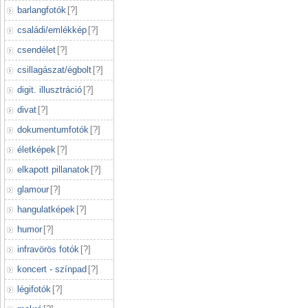
barlangfotók
[
?
]
családi/emlékkép
[
?
]
csendélet
[
?
]
csillagászat/égbolt
[
?
]
digit. illusztráció
[
?
]
divat
[
?
]
dokumentumfotók
[
?
]
életképek
[
?
]
elkapott pillanatok
[
?
]
glamour
[
?
]
hangulatképek
[
?
]
humor
[
?
]
infravörös fotók
[
?
]
koncert - színpad
[
?
]
légifotók
[
?
]