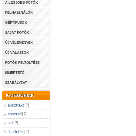
A LEGJOBB FOTÓK
FELHASZNÁLÓK
GÉPTÍPUSOK
SAJÁT FOTÓK
ÚJ VÉLEMÉNYEK
ÚJ VÁLASZOK
FOTÓK FELTÖLTÉSE
ISMERTETŐ
SZABÁLYZAT
KATEGÓRIÁK
absztrakt
[
?
]
abszurd
[
?
]
akt
[
?
]
állatfotók
[
?
]