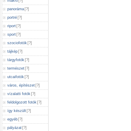
makró
[
?
]
panoráma
[
?
]
portré
[
?
]
riport
[
?
]
sport
[
?
]
szociofotók
[
?
]
tájkép
[
?
]
tárgyfotók
[
?
]
természet
[
?
]
utcaifotók
[
?
]
város, építészet
[
?
]
vízalatti fotók
[
?
]
feldolgozott fotók
[
?
]
így készült
[
?
]
egyéb
[
?
]
pályázat
[
?
]