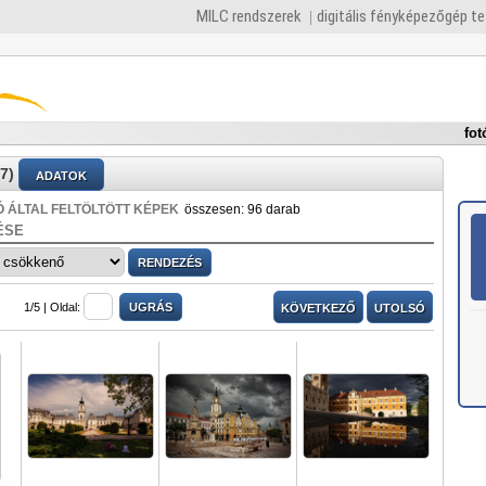
MILC rendszerek
digitális fényképezőgép t
fot
7)
ADATOK
 ÁLTAL FELTÖLTÖTT KÉPEK
összesen: 96 darab
ÉSE
1/5 |
Oldal:
KÖVETKEZŐ
UTOLSÓ