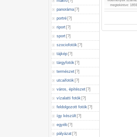
makró
[
?
]
vélemények száma:
megtekintve: 185
panoráma
[
?
]
portré
[
?
]
riport
[
?
]
sport
[
?
]
szociofotók
[
?
]
tájkép
[
?
]
tárgyfotók
[
?
]
természet
[
?
]
utcaifotók
[
?
]
város, építészet
[
?
]
vízalatti fotók
[
?
]
feldolgozott fotók
[
?
]
így készült
[
?
]
egyéb
[
?
]
pályázat
[
?
]