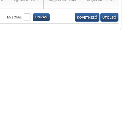
 6
megtekintve: 2101
megtekintve: 2340
megtekintve: 2103
9
1/5 |
Oldal:
KÖVETKEZŐ
UTOLSÓ