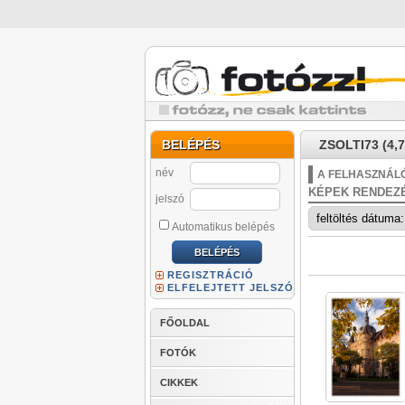
BELÉPÉS
ZSOLTI73 (4,7
név
A FELHASZNÁLÓ
KÉPEK RENDEZ
jelszó
Automatikus belépés
REGISZTRÁCIÓ
ELFELEJTETT JELSZÓ
FŐOLDAL
FOTÓK
CIKKEK