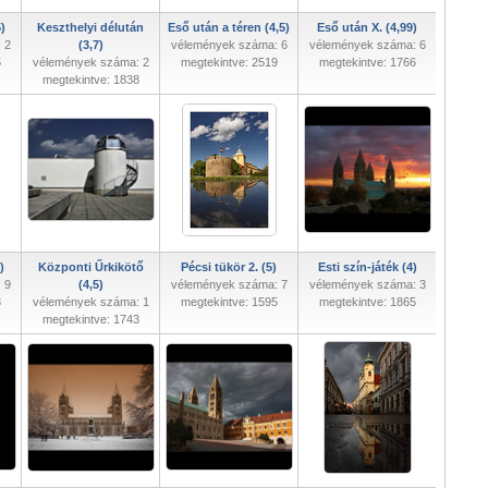
5)
Keszthelyi délután
Eső után a téren (4,5)
Eső után X. (4,99)
 2
(3,7)
vélemények száma: 6
vélemények száma: 6
5
vélemények száma: 2
megtekintve: 2519
megtekintve: 1766
megtekintve: 1838
)
Központi Űrkikötő
Pécsi tükör 2. (5)
Esti szín-játék (4)
 9
(4,5)
vélemények száma: 7
vélemények száma: 3
3
vélemények száma: 1
megtekintve: 1595
megtekintve: 1865
megtekintve: 1743