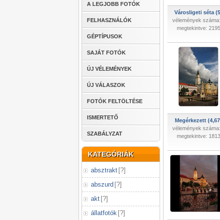
A LEGJOBB FOTÓK
Városligeti séta (
FELHASZNÁLÓK
vélemények száma:
megtekintve: 219
GÉPTÍPUSOK
SAJÁT FOTÓK
ÚJ VÉLEMÉNYEK
ÚJ VÁLASZOK
FOTÓK FELTÖLTÉSE
ISMERTETŐ
Megérkezett (4,67
vélemények száma:
SZABÁLYZAT
megtekintve: 181
KATEGÓRIÁK
absztrakt
[
?
]
abszurd
[
?
]
akt
[
?
]
állatfotók
[
?
]