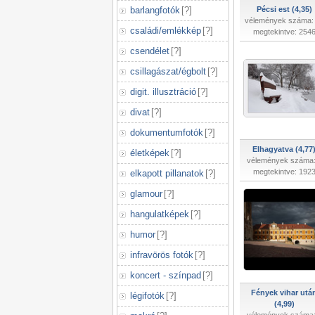
barlangfotók
[
?
]
Pécsi est (4,35)
vélemények száma:
családi/emlékkép
[
?
]
megtekintve: 254
csendélet
[
?
]
csillagászat/égbolt
[
?
]
digit. illusztráció
[
?
]
divat
[
?
]
dokumentumfotók
[
?
]
Elhagyatva (4,77
életképek
[
?
]
vélemények száma:
megtekintve: 192
elkapott pillanatok
[
?
]
glamour
[
?
]
hangulatképek
[
?
]
humor
[
?
]
infravörös fotók
[
?
]
koncert - színpad
[
?
]
Fények vihar utá
légifotók
[
?
]
(4,99)