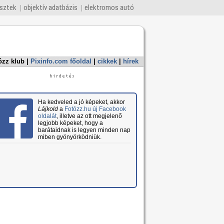
esztek
objektív adatbázis
elektromos autó
ózz klub
|
Pixinfo.com főoldal
|
cikkek
|
hírek
Ha kedveled a jó képeket, akkor
Lájkold
a
Fotózz.hu új Facebook
oldalát
, illetve az ott megjelenő
legjobb képeket, hogy a
barátaidnak is legyen minden nap
miben gyönyörködniük.