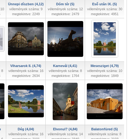
Ünnepi díszben (4,12)
Dóm tér (5)
Eső után IX. (5)
 10
vélemények száma: 9
vélemények száma: 12
vélemények száma: 30
6
megtekintve: 2249
megtekintve: 2479
megtekintve: 4951
)
Viharsarok II. (4,74)
Karnevál (4,41)
Mesesziget (4,79)
 8
vélemények száma: 16
vélemények száma: 8
vélemények száma: 10
3
megtekintve: 2634
megtekintve: 1764
megtekintve: 1849
n
Dég (4,04)
Elvonul? (4,84)
Balatonfüred (5)
vélemények száma: 16
vélemények száma: 14
vélemények száma: 8