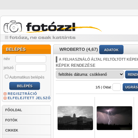
BELÉPÉS
WROBERTO (4,67)
ADATOK
név
A FELHASZNÁLÓ ÁLTAL FELTÖLTÖTT KÉPE
KÉPEK RENDEZÉSE
jelszó
Automatikus belépés
1/5 |
Oldal:
REGISZTRÁCIÓ
ELFELEJTETT JELSZÓ
FŐOLDAL
FOTÓK
CIKKEK