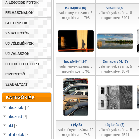
A LEGJOBB FOTÓK
Budapest (5)
viharos (5)
FELHASZNÁLÓK
vélemények száma: 3
vélemények száma: 8
megtekintve: 1798
megtekintve: 3404
GÉPTÍPUSOK
SAJÁT FOTÓK
ÚJ VÉLEMÉNYEK
ÚJ VÁLASZOK
hazafelé (4,24)
Dunapart (4,47)
FOTÓK FELTÖLTÉSE
vélemények száma: 3
vélemények száma: 5
megtekintve: 1701
megtekintve: 1878
ISMERTETŐ
SZABÁLYZAT
KATEGÓRIÁK
absztrakt
[
?
]
abszurd
[
?
]
:) (4,43)
téglaház (5)
akt
[
?
]
vélemények száma: 10
vélemények száma: 5
v
állatfotók
[
?
]
megtekintve: 1746
megtekintve: 1544