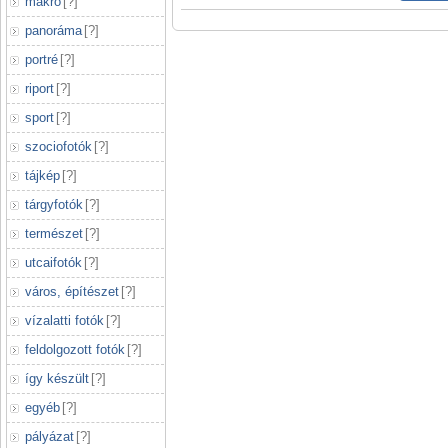
makró
[
?
]
panoráma
[
?
]
portré
[
?
]
riport
[
?
]
sport
[
?
]
szociofotók
[
?
]
tájkép
[
?
]
tárgyfotók
[
?
]
természet
[
?
]
utcaifotók
[
?
]
város, építészet
[
?
]
vízalatti fotók
[
?
]
feldolgozott fotók
[
?
]
így készült
[
?
]
egyéb
[
?
]
pályázat
[
?
]