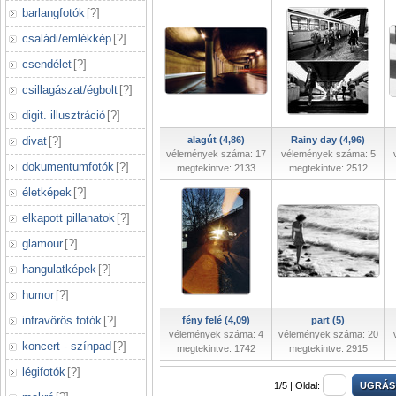
barlangfotók
[
?
]
családi/emlékkép
[
?
]
csendélet
[
?
]
csillagászat/égbolt
[
?
]
digit. illusztráció
[
?
]
divat
[
?
]
alagút (4,86)
Rainy day (4,96)
vélemények száma: 17
vélemények száma: 5
dokumentumfotók
[
?
]
megtekintve: 2133
megtekintve: 2512
életképek
[
?
]
elkapott pillanatok
[
?
]
glamour
[
?
]
hangulatképek
[
?
]
humor
[
?
]
infravörös fotók
[
?
]
fény felé (4,09)
part (5)
vélemények száma: 4
vélemények száma: 20
koncert - színpad
[
?
]
megtekintve: 1742
megtekintve: 2915
légifotók
[
?
]
1/5 |
Oldal: