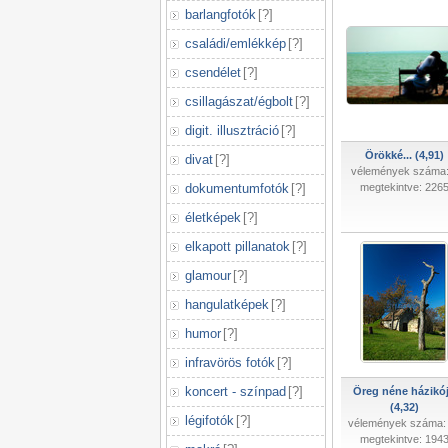
barlangfotók
[
?
]
családi/emlékkép
[
?
]
csendélet
[
?
]
csillagászat/égbolt
[
?
]
digit. illusztráció
[
?
]
Örökké... (4,91)
divat
[
?
]
vélemények száma:
dokumentumfotók
[
?
]
megtekintve: 226
életképek
[
?
]
elkapott pillanatok
[
?
]
glamour
[
?
]
hangulatképek
[
?
]
humor
[
?
]
infravörös fotók
[
?
]
koncert - színpad
[
?
]
Öreg néne házikó
(4,32)
légifotók
[
?
]
vélemények száma:
megtekintve: 194