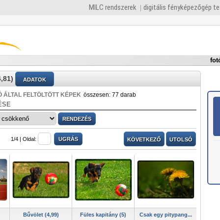
MILC rendszerek
digitális fényképezőgép t
fot
,81)
ADATOK
 ÁLTAL FELTÖLTÖTT KÉPEK
összesen: 77 darab
ÉSE
1/4 |
Oldal:
KÖVETKEZŐ
UTOLSÓ
Bűvölet (4,99)
Füles kapitány (5)
Csak egy pitypang...