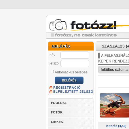
BELÉPÉS
SZASZA123 (4
név
A FELHASZNÁLÓ
KÉPEK RENDEZ
jelszó
Automatikus belépés
REGISZTRÁCIÓ
ELFELEJTETT JELSZÓ
FŐOLDAL
FOTÓK
CIKKEK
Kitörés (4,42)