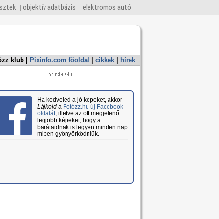
esztek
objektív adatbázis
elektromos autó
ózz klub
|
Pixinfo.com főoldal
|
cikkek
|
hírek
Ha kedveled a jó képeket, akkor
Lájkold
a
Fotózz.hu új Facebook
oldalát
, illetve az ott megjelenő
legjobb képeket, hogy a
barátaidnak is legyen minden nap
miben gyönyörködniük.