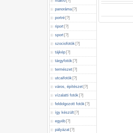
makró
[
?
]
panoráma
[
?
]
portré
[
?
]
riport
[
?
]
sport
[
?
]
szociofotók
[
?
]
tájkép
[
?
]
tárgyfotók
[
?
]
természet
[
?
]
utcaifotók
[
?
]
város, építészet
[
?
]
vízalatti fotók
[
?
]
feldolgozott fotók
[
?
]
így készült
[
?
]
egyéb
[
?
]
pályázat
[
?
]