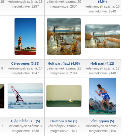
 16
vélemények száma: 16
vélemények száma: 20
(4,94)
9
megtekintve: 2297
megtekintve: 2634
vélemények száma: 16
megtekintve: 1940
)
Célegyenes (3,93)
Holt part (jav.) (4,98)
Holt part (4,12)
 9
vélemények száma: 14
vélemények száma: 21
vélemények száma: 17
2
megtekintve: 1847
megtekintve: 2744
megtekintve: 2148
A jég hátán is... (5)
Balatoni retro (5)
Vízfüggöny (5)
 7
vélemények száma: 8
vélemények száma: 6
vélemények száma: 7
4
megtekintve: 1839
megtekintve: 1817
megtekintve: 2100