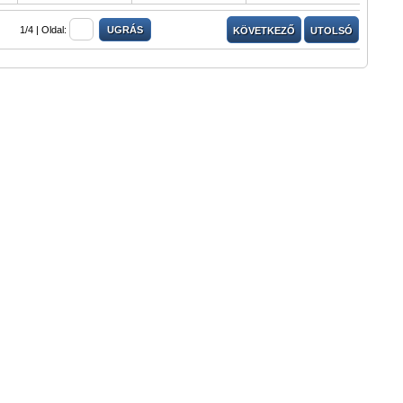
1/4 |
Oldal:
KÖVETKEZŐ
UTOLSÓ