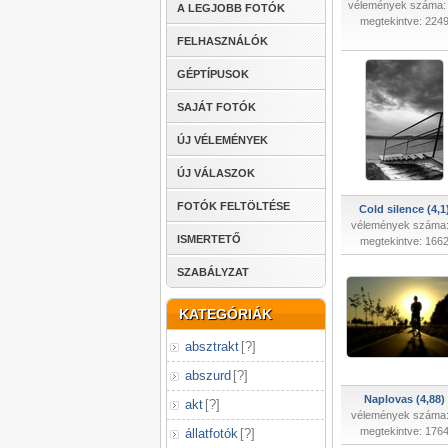
vélemények száma:
A LEGJOBB FOTÓK
megtekintve: 224
FELHASZNÁLÓK
GÉPTÍPUSOK
SAJÁT FOTÓK
ÚJ VÉLEMÉNYEK
ÚJ VÁLASZOK
FOTÓK FELTÖLTÉSE
Cold silence (4,1
vélemények száma:
ISMERTETŐ
megtekintve: 166
SZABÁLYZAT
KATEGÓRIÁK
absztrakt
[
?
]
abszurd
[
?
]
Naplovas (4,88)
akt
[
?
]
vélemények száma:
megtekintve: 176
állatfotók
[
?
]