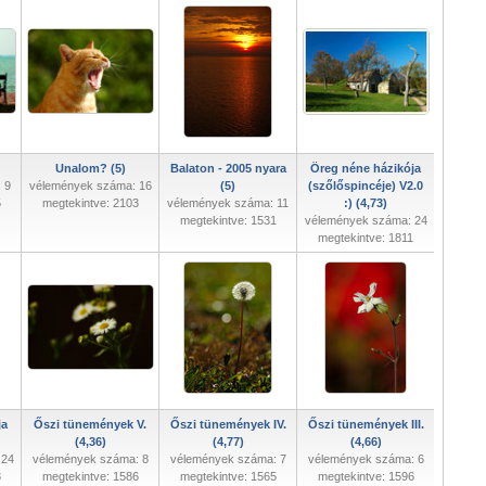
Unalom? (5)
Balaton - 2005 nyara
Öreg néne házikója
 9
vélemények száma: 16
(5)
(szőlőspincéje) V2.0
5
megtekintve: 2103
vélemények száma: 11
:) (4,73)
megtekintve: 1531
vélemények száma: 24
megtekintve: 1811
ja
Őszi tünemények V.
Őszi tünemények IV.
Őszi tünemények III.
(4,36)
(4,77)
(4,66)
 24
vélemények száma: 8
vélemények száma: 7
vélemények száma: 6
3
megtekintve: 1586
megtekintve: 1565
megtekintve: 1596