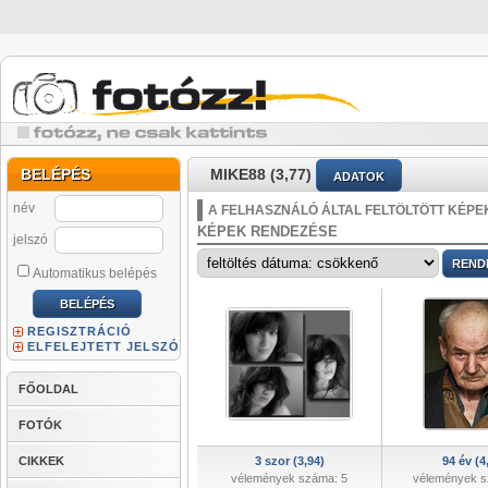
BELÉPÉS
MIKE88 (3,77)
ADATOK
név
A FELHASZNÁLÓ ÁLTAL FELTÖLTÖTT KÉPE
KÉPEK RENDEZÉSE
jelszó
Automatikus belépés
REGISZTRÁCIÓ
ELFELEJTETT JELSZÓ
FŐOLDAL
FOTÓK
CIKKEK
3 szor (3,94)
94 év (4
vélemények száma: 5
vélemények s