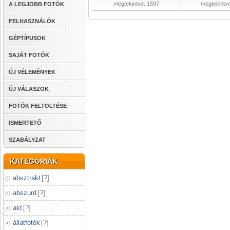
megtekintve: 1597
megtekintv
A LEGJOBB FOTÓK
FELHASZNÁLÓK
GÉPTÍPUSOK
SAJÁT FOTÓK
ÚJ VÉLEMÉNYEK
ÚJ VÁLASZOK
FOTÓK FELTÖLTÉSE
ISMERTETŐ
SZABÁLYZAT
KATEGÓRIÁK
absztrakt
[
?
]
abszurd
[
?
]
akt
[
?
]
állatfotók
[
?
]