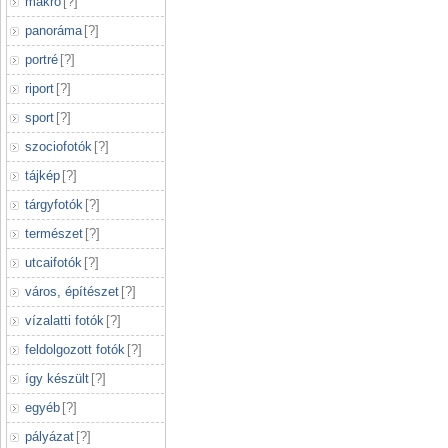
makró
[
?
]
panoráma
[
?
]
portré
[
?
]
riport
[
?
]
sport
[
?
]
szociofotók
[
?
]
tájkép
[
?
]
tárgyfotók
[
?
]
természet
[
?
]
utcaifotók
[
?
]
város, építészet
[
?
]
vízalatti fotók
[
?
]
feldolgozott fotók
[
?
]
így készült
[
?
]
egyéb
[
?
]
pályázat
[
?
]