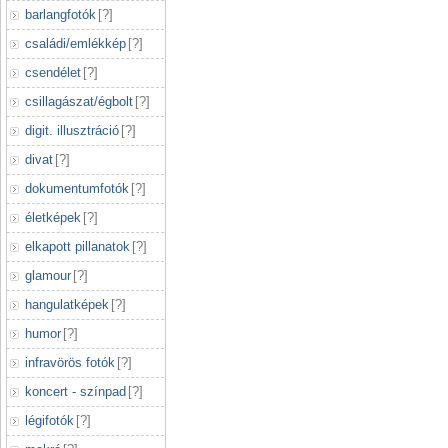
barlangfotók
[
?
]
családi/emlékkép
[
?
]
csendélet
[
?
]
csillagászat/égbolt
[
?
]
digit. illusztráció
[
?
]
divat
[
?
]
dokumentumfotók
[
?
]
életképek
[
?
]
elkapott pillanatok
[
?
]
glamour
[
?
]
hangulatképek
[
?
]
humor
[
?
]
infravörös fotók
[
?
]
koncert - színpad
[
?
]
légifotók
[
?
]