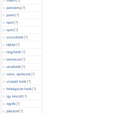
makró
[
?
]
panoráma
[
?
]
portré
[
?
]
riport
[
?
]
sport
[
?
]
szociofotók
[
?
]
tájkép
[
?
]
tárgyfotók
[
?
]
természet
[
?
]
utcaifotók
[
?
]
város, építészet
[
?
]
vízalatti fotók
[
?
]
feldolgozott fotók
[
?
]
így készült
[
?
]
egyéb
[
?
]
pályázat
[
?
]