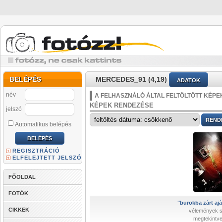
BELÉPÉS
MERCEDES_91 (4,19)
ADATOK
név
A FELHASZNÁLÓ ÁLTAL FELTÖLTÖTT KÉPE
KÉPEK RENDEZÉSE
jelszó
Automatikus belépés
REGISZTRÁCIÓ
ELFELEJTETT JELSZÓ
FŐOLDAL
FOTÓK
"burokba zárt ajá
CIKKEK
vélemények 
megtekintve