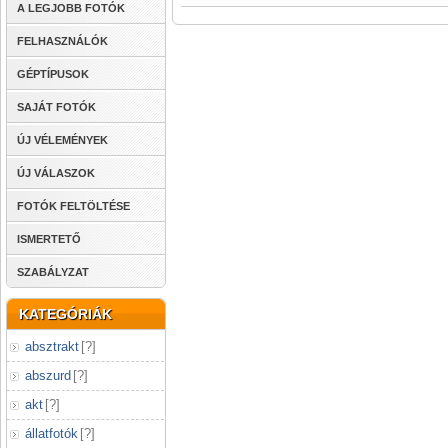
A LEGJOBB FOTÓK
FELHASZNÁLÓK
GÉPTÍPUSOK
SAJÁT FOTÓK
ÚJ VÉLEMÉNYEK
ÚJ VÁLASZOK
FOTÓK FELTÖLTÉSE
ISMERTETŐ
SZABÁLYZAT
KATEGÓRIÁK
absztrakt
[
?
]
abszurd
[
?
]
akt
[
?
]
állatfotók
[
?
]