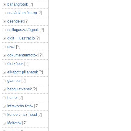
barlangfotók
[
?
]
családi/emlékkép
[
?
]
csendélet
[
?
]
csillagászat/égbolt
[
?
]
digit. illusztráció
[
?
]
divat
[
?
]
dokumentumfotók
[
?
]
életképek
[
?
]
elkapott pillanatok
[
?
]
glamour
[
?
]
hangulatképek
[
?
]
humor
[
?
]
infravörös fotók
[
?
]
koncert - színpad
[
?
]
légifotók
[
?
]