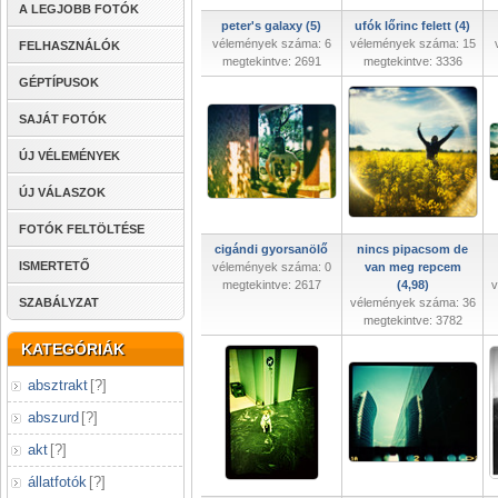
A LEGJOBB FOTÓK
peter's galaxy (5)
ufók lőrinc felett (4)
vélemények száma: 6
vélemények száma: 15
FELHASZNÁLÓK
megtekintve: 2691
megtekintve: 3336
GÉPTÍPUSOK
SAJÁT FOTÓK
ÚJ VÉLEMÉNYEK
ÚJ VÁLASZOK
FOTÓK FELTÖLTÉSE
cigándi gyorsanölő
nincs pipacsom de
ISMERTETŐ
vélemények száma: 0
van meg repcem
megtekintve: 2617
(4,98)
v
SZABÁLYZAT
vélemények száma: 36
megtekintve: 3782
KATEGÓRIÁK
absztrakt
[
?
]
abszurd
[
?
]
akt
[
?
]
állatfotók
[
?
]