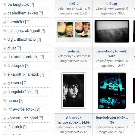
kikötő
hiúság
barlangfotók
[
?
]
vélemények száma: 0
vélemények száma: 0
családi/emlékkép
[
?
]
megtekintve: 2802
megtekintve: 3060
csendélet
[
?
]
csillagászat/égbolt
[
?
]
digit. illusztráció
[
?
]
divat
[
?
]
polamk
somebody to walk
vélemények száma: 0
with
dokumentumfotók
[
?
]
megtekintve: 2750
vélemények száma: 0
életképek
[
?
]
megtekintve: 2459
elkapott pillanatok
[
?
]
glamour
[
?
]
hangulatképek
[
?
]
humor
[
?
]
infravörös fotók
[
?
]
koncert - színpad
[
?
]
A hangok
fénybolygón élnék...
hangosabbak... (4,99)
(5)
légifotók
[
?
]
vélemények száma: 28
vélemények száma: 7
megtekintve: 2712
megtekintve: 2496