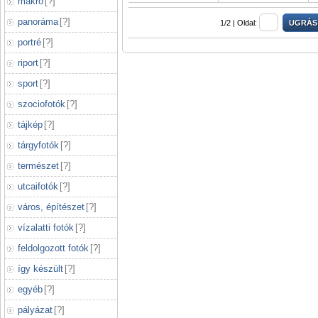
makró
[
?
]
panoráma
[
?
]
1/2 |
Oldal:
portré
[
?
]
riport
[
?
]
sport
[
?
]
szociofotók
[
?
]
tájkép
[
?
]
tárgyfotók
[
?
]
természet
[
?
]
utcaifotók
[
?
]
város, építészet
[
?
]
vízalatti fotók
[
?
]
feldolgozott fotók
[
?
]
így készült
[
?
]
egyéb
[
?
]
pályázat
[
?
]