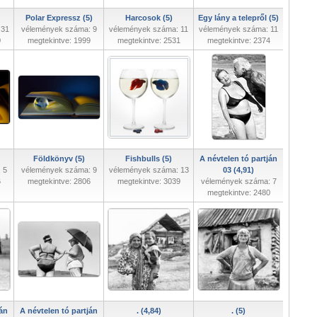
Polar Expressz (5)
Harcosok (5)
Egy lány a telepről (5)
 31
vélemények száma: 9
vélemények száma: 11
vélemények száma: 11
0
megtekintve: 1999
megtekintve: 2531
megtekintve: 2374
Földkönyv (5)
Fishbulls (5)
A névtelen tó partján
 5
vélemények száma: 9
vélemények száma: 13
03 (4,91)
6
megtekintve: 2806
megtekintve: 3039
vélemények száma: 7
megtekintve: 2480
ján
A névtelen tó partján
. (4,84)
. (5)