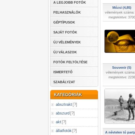
A LEGJOBB FOTÓK
Mózsi (4,85)
FELHASZNÁLÓK
vélemények száma:
megtekintve: 370
GÉPTÍPUSOK
SAJÁT FOTÓK
ÚJ VÉLEMÉNYEK
ÚJ VÁLASZOK
FOTÓK FELTÖLTÉSE
Souvenir (5)
ISMERTETŐ
vélemények száma:
megtekintve: 223
SZABÁLYZAT
KATEGÓRIÁK
absztrakt
[
?
]
abszurd
[
?
]
akt
[
?
]
állatfotók
[
?
]
A névtelen tó part