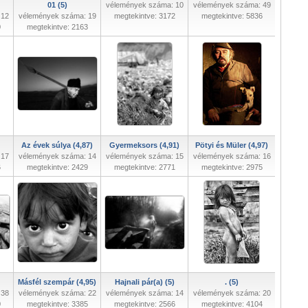
01 (5)
vélemények száma: 10
vélemények száma: 49
 12
vélemények száma: 19
megtekintve: 3172
megtekintve: 5836
0
megtekintve: 2163
Az évek súlya (4,87)
Gyermeksors (4,91)
Pötyi és Müler (4,97)
 17
vélemények száma: 14
vélemények száma: 15
vélemények száma: 16
6
megtekintve: 2429
megtekintve: 2771
megtekintve: 2975
Másfél szempár (4,95)
Hajnali pár(a) (5)
. (5)
 38
vélemények száma: 22
vélemények száma: 14
vélemények száma: 20
0
megtekintve: 3385
megtekintve: 2566
megtekintve: 4104