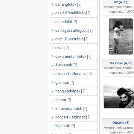
02 (4,98)
barlangfotók
[
?
]
vélemények száma:
megtekintve: 299
családi/emlékkép
[
?
]
csendélet
[
?
]
csillagászat/égbolt
[
?
]
digit. illusztráció
[
?
]
divat
[
?
]
dokumentumfotók
[
?
]
No Coke (4,93)
életképek
[
?
]
vélemények száma:
megtekintve: 393
elkapott pillanatok
[
?
]
glamour
[
?
]
hangulatképek
[
?
]
humor
[
?
]
infravörös fotók
[
?
]
koncert - színpad
[
?
]
Oktávia (5)
légifotók
[
?
]
vélemények száma:
megtekintve: 434