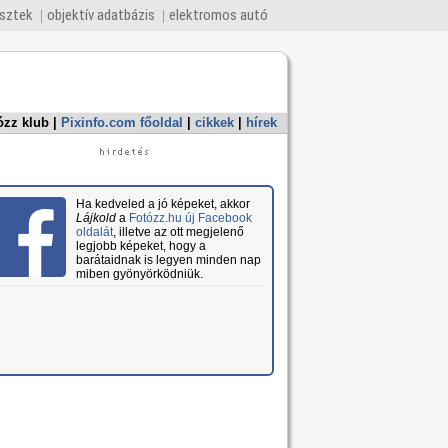
esztek
objektív adatbázis
elektromos autó
ózz klub
|
Pixinfo.com főoldal
|
cikkek
|
hírek
Ha kedveled a jó képeket, akkor
Lájkold
a
Fotózz.hu új Facebook
oldalát
, illetve az ott megjelenő
legjobb képeket, hogy a
barátaidnak is legyen minden nap
miben gyönyörködniük.