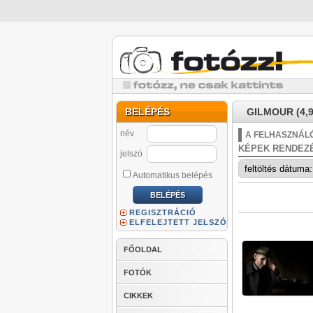
BELÉPÉS
GILMOUR (4,9
név
A FELHASZNÁLÓ
KÉPEK RENDEZ
jelszó
Automatikus belépés
REGISZTRÁCIÓ
ELFELEJTETT JELSZÓ
FŐOLDAL
FOTÓK
CIKKEK