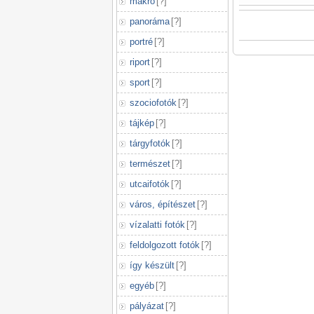
makró
[
?
]
panoráma
[
?
]
portré
[
?
]
riport
[
?
]
sport
[
?
]
szociofotók
[
?
]
tájkép
[
?
]
tárgyfotók
[
?
]
természet
[
?
]
utcaifotók
[
?
]
város, építészet
[
?
]
vízalatti fotók
[
?
]
feldolgozott fotók
[
?
]
így készült
[
?
]
egyéb
[
?
]
pályázat
[
?
]