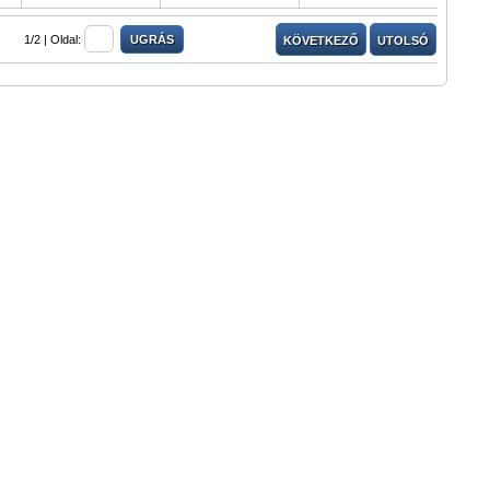
1/2 |
Oldal:
KÖVETKEZŐ
UTOLSÓ