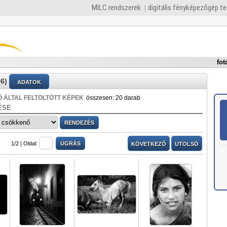
MILC rendszerek
digitális fényképezőgép t
fot
6)
ADATOK
 ÁLTAL FELTÖLTÖTT KÉPEK
összesen: 20 darab
ÉSE
1/2 |
Oldal:
KÖVETKEZŐ
UTOLSÓ