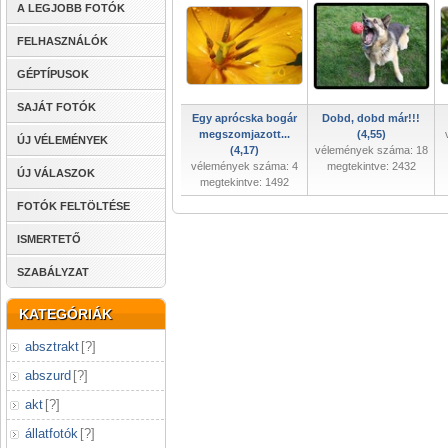
A LEGJOBB FOTÓK
FELHASZNÁLÓK
GÉPTÍPUSOK
SAJÁT FOTÓK
Egy aprócska bogár
Dobd, dobd már!!!
megszomjazott...
(4,55)
ÚJ VÉLEMÉNYEK
(4,17)
vélemények száma: 18
vélemények száma: 4
megtekintve: 2432
ÚJ VÁLASZOK
megtekintve: 1492
FOTÓK FELTÖLTÉSE
ISMERTETŐ
SZABÁLYZAT
KATEGÓRIÁK
absztrakt
[
?
]
abszurd
[
?
]
akt
[
?
]
állatfotók
[
?
]