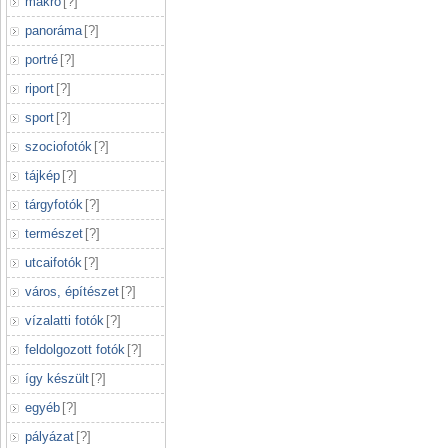
makró
[
?
]
panoráma
[
?
]
portré
[
?
]
riport
[
?
]
sport
[
?
]
szociofotók
[
?
]
tájkép
[
?
]
tárgyfotók
[
?
]
természet
[
?
]
utcaifotók
[
?
]
város, építészet
[
?
]
vízalatti fotók
[
?
]
feldolgozott fotók
[
?
]
így készült
[
?
]
egyéb
[
?
]
pályázat
[
?
]