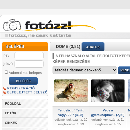
BELÉPÉS
DOME (3,81)
ADATOK
név
A FELHASZNÁLÓ ÁLTAL FELTÖLTÖTT KÉPE
KÉPEK RENDEZÉSE
jelszó
Automatikus belépés
REGISZTRÁCIÓ
ELFELEJTETT JELSZÓ
FŐOLDAL
Tengelic : " Te itt
Vége a
M
FOTÓK
vagy??? " (4,08)
gyereknapnak... (2,95)
vélemények száma: 10
vélemények száma: 11
CIKKEK
megtekintve: 1829
megtekintve: 1615