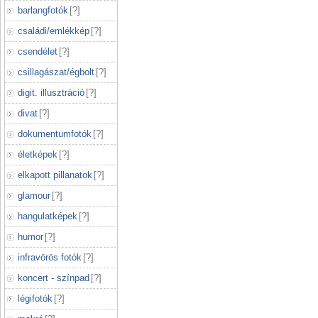
barlangfotók
[
?
]
családi/emlékkép
[
?
]
csendélet
[
?
]
csillagászat/égbolt
[
?
]
digit. illusztráció
[
?
]
divat
[
?
]
dokumentumfotók
[
?
]
életképek
[
?
]
elkapott pillanatok
[
?
]
glamour
[
?
]
hangulatképek
[
?
]
humor
[
?
]
infravörös fotók
[
?
]
koncert - színpad
[
?
]
légifotók
[
?
]