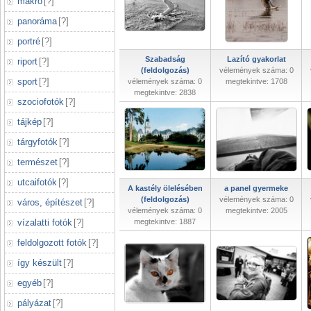
makró
[
?
]
panoráma
[
?
]
portré
[
?
]
Szabadság
Lazító gyakorlat
riport
[
?
]
(feldolgozás)
vélemények száma: 0
sport
[
?
]
vélemények száma: 0
megtekintve: 1708
megtekintve: 2838
szociofotók
[
?
]
tájkép
[
?
]
tárgyfotók
[
?
]
természet
[
?
]
utcaifotók
[
?
]
A kastély ölelésében
a panel gyermeke
(feldolgozás)
vélemények száma: 0
város, építészet
[
?
]
vélemények száma: 0
megtekintve: 2005
vízalatti fotók
[
?
]
megtekintve: 1887
feldolgozott fotók
[
?
]
így készült
[
?
]
egyéb
[
?
]
pályázat
[
?
]