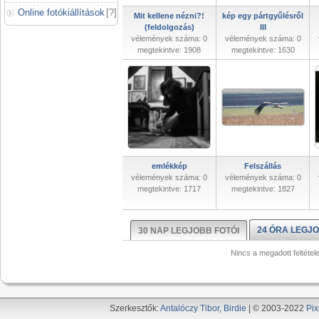
Online fotókiállítások
[
?
]
Mit kellene nézni?!
kép egy pártgyűlésről
(feldolgozás)
III
vélemények száma: 0
vélemények száma: 0
megtekintve: 1908
megtekintve: 1630
emlékkép
Felszállás
vélemények száma: 0
vélemények száma: 0
megtekintve: 1717
megtekintve: 1827
24 ÓRA LEGJO
30 NAP LEGJOBB FOTÓI
Nincs a megadott feltétel
Szerkesztők:
Antalóczy Tibor
,
Birdie
| © 2003-2022
Pix