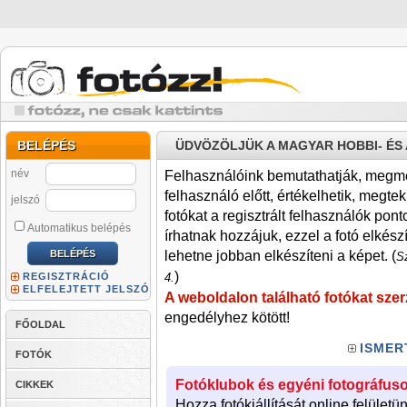
BELÉPÉS
ÜDVÖZÖLJÜK A MAGYAR HOBBI- É
név
Felhasználóink bemutathatják, megmére
felhasználó előtt, értékelhetik, megteki
jelszó
fotókat a regisztrált felhasználók pont
Automatikus belépés
írhatnak hozzájuk, ezzel a fotó elkész
lehetne jobban elkészíteni a képet. (
Sz
)
REGISZTRÁCIÓ
4.
ELFELEJTETT JELSZÓ
A weboldalon található fotókat szer
engedélyhez kötött!
FŐOLDAL
ISMER
FOTÓK
Fotóklubok és egyéni fotográfuso
CIKKEK
Hozza fotókiállítását online felületü