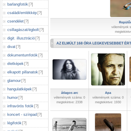
barlangfotók
[
?
]
családi/emlékkép
[
?
]
csendélet
[
?
]
Repülőr
vélemények 
csillagászat/égbolt
[
?
]
megtekintv
digit. illusztráció
[
?
]
AZ ELMÚLT 168 ÓRA LEGKEVESEBBET ÉRT
divat
[
?
]
dokumentumfotók
[
?
]
életképek
[
?
]
elkapott pillanatok
[
?
]
glamour
[
?
]
hangulatképek
[
?
]
átlagos arc
Apa
humor
[
?
]
vélemények száma: 0
vélemények száma: 0
megtekintve: 2338
megtekintve: 1930
infravörös fotók
[
?
]
koncert - színpad
[
?
]
légifotók
[
?
]