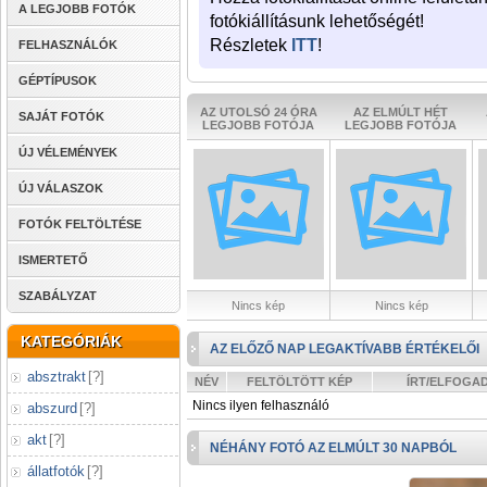
A LEGJOBB FOTÓK
fotókiállításunk lehetőségét!
Részletek
ITT
!
FELHASZNÁLÓK
GÉPTÍPUSOK
AZ UTOLSÓ 24 ÓRA
AZ ELMÚLT HÉT
SAJÁT FOTÓK
LEGJOBB FOTÓJA
LEGJOBB FOTÓJA
ÚJ VÉLEMÉNYEK
ÚJ VÁLASZOK
FOTÓK FELTÖLTÉSE
ISMERTETŐ
SZABÁLYZAT
Nincs kép
Nincs kép
KATEGÓRIÁK
AZ ELŐZŐ NAP LEGAKTÍVABB ÉRTÉKELŐI
absztrakt
[
?
]
NÉV
FELTÖLTÖTT KÉP
ÍRT/ELFOGA
Nincs ilyen felhasználó
abszurd
[
?
]
akt
[
?
]
NÉHÁNY FOTÓ AZ ELMÚLT 30 NAPBÓL
állatfotók
[
?
]