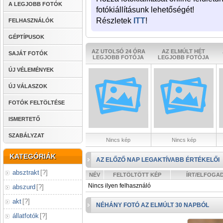
A LEGJOBB FOTÓK
fotókiállításunk lehetőségét!
Részletek
ITT
!
FELHASZNÁLÓK
GÉPTÍPUSOK
AZ UTOLSÓ 24 ÓRA
AZ ELMÚLT HÉT
SAJÁT FOTÓK
LEGJOBB FOTÓJA
LEGJOBB FOTÓJA
ÚJ VÉLEMÉNYEK
ÚJ VÁLASZOK
FOTÓK FELTÖLTÉSE
ISMERTETŐ
SZABÁLYZAT
Nincs kép
Nincs kép
KATEGÓRIÁK
AZ ELŐZŐ NAP LEGAKTÍVABB ÉRTÉKELŐI
absztrakt
[
?
]
NÉV
FELTÖLTÖTT KÉP
ÍRT/ELFOGA
Nincs ilyen felhasználó
abszurd
[
?
]
akt
[
?
]
NÉHÁNY FOTÓ AZ ELMÚLT 30 NAPBÓL
állatfotók
[
?
]