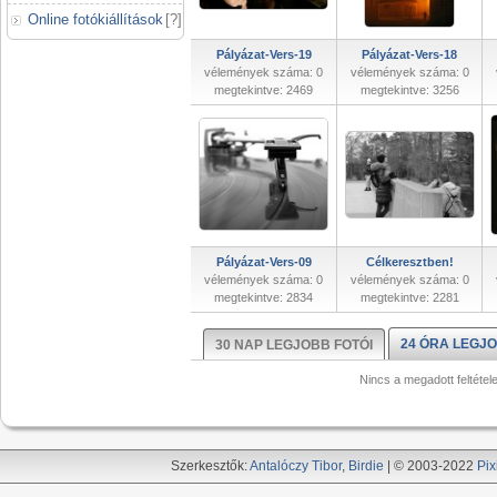
Online fotókiállítások
[
?
]
Pályázat-Vers-19
Pályázat-Vers-18
vélemények száma: 0
vélemények száma: 0
megtekintve: 2469
megtekintve: 3256
Pályázat-Vers-09
Célkeresztben!
vélemények száma: 0
vélemények száma: 0
megtekintve: 2834
megtekintve: 2281
24 ÓRA LEGJO
30 NAP LEGJOBB FOTÓI
Nincs a megadott feltétel
Szerkesztők:
Antalóczy Tibor
,
Birdie
| © 2003-2022
Pix