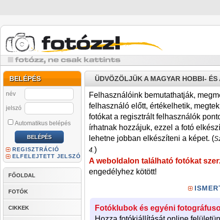
BELÉPÉS
ÜDVÖZÖLJÜK A MAGYAR HOBBI- É
név
Felhasználóink bemutathatják, megmére
felhasználó előtt, értékelhetik, megteki
jelszó
fotókat a regisztrált felhasználók pont
Automatikus belépés
írhatnak hozzájuk, ezzel a fotó elkész
lehetne jobban elkészíteni a képet. (
Sz
)
REGISZTRÁCIÓ
4.
ELFELEJTETT JELSZÓ
A weboldalon található fotókat szer
engedélyhez kötött!
FŐOLDAL
ISMER
FOTÓK
Fotóklubok és egyéni fotográfuso
CIKKEK
Hozza fotókiállítását online felületü