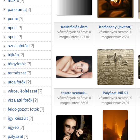
makró
[
?
]
panoráma
[
?
]
portré
[
?
]
Kalibrációs ábra
Karácsony (javított)
riport
[
?
]
vélemények száma: 0
vélemények száma: 0
sport
[
?
]
megtekintve: 12710
megtekintve: 2537
szociofotók
[
?
]
tájkép
[
?
]
tárgyfotók
[
?
]
természet
[
?
]
utcaifotók
[
?
]
város, építészet
[
?
]
fekete szemek...
Pályázat-Idő-01
vélemények száma: 0
vélemények száma: 0
vízalatti fotók
[
?
]
megtekintve: 3506
megtekintve: 2407
feldolgozott fotók
[
?
]
így készült
[
?
]
egyéb
[
?
]
pályázat
[
?
]