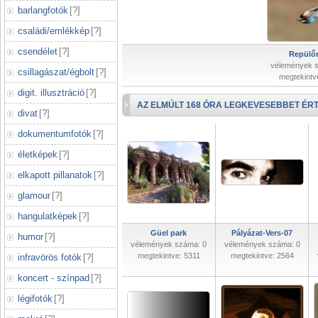
barlangfotók
[
?
]
családi/emlékkép
[
?
]
csendélet
[
?
]
Repülőr
vélemények 
csillagászat/égbolt
[
?
]
megtekintv
digit. illusztráció
[
?
]
AZ ELMÚLT 168 ÓRA LEGKEVESEBBET ÉRT
divat
[
?
]
dokumentumfotók
[
?
]
életképek
[
?
]
elkapott pillanatok
[
?
]
glamour
[
?
]
hangulatképek
[
?
]
Güel park
Pályázat-Vers-07
humor
[
?
]
vélemények száma: 0
vélemények száma: 0
megtekintve: 5311
megtekintve: 2564
infravörös fotók
[
?
]
koncert - színpad
[
?
]
légifotók
[
?
]