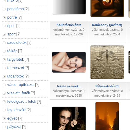
makró
[
?
]
panoráma
[
?
]
portré
[
?
]
Kalibrációs ábra
Karácsony (javított)
riport
[
?
]
vélemények száma: 0
vélemények száma: 0
sport
[
?
]
megtekintve: 12726
megtekintve: 2554
szociofotók
[
?
]
tájkép
[
?
]
tárgyfotók
[
?
]
természet
[
?
]
utcaifotók
[
?
]
város, építészet
[
?
]
fekete szemek...
Pályázat-Idő-01
vélemények száma: 0
vélemények száma: 0
vízalatti fotók
[
?
]
megtekintve: 3530
megtekintve: 2428
feldolgozott fotók
[
?
]
így készült
[
?
]
egyéb
[
?
]
pályázat
[
?
]