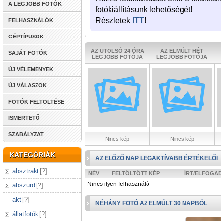
A LEGJOBB FOTÓK
fotókiállításunk lehetőségét!
Részletek
ITT
!
FELHASZNÁLÓK
GÉPTÍPUSOK
AZ UTOLSÓ 24 ÓRA
AZ ELMÚLT HÉT
SAJÁT FOTÓK
LEGJOBB FOTÓJA
LEGJOBB FOTÓJA
ÚJ VÉLEMÉNYEK
ÚJ VÁLASZOK
FOTÓK FELTÖLTÉSE
ISMERTETŐ
SZABÁLYZAT
Nincs kép
Nincs kép
KATEGÓRIÁK
AZ ELŐZŐ NAP LEGAKTÍVABB ÉRTÉKELŐI
absztrakt
[
?
]
NÉV
FELTÖLTÖTT KÉP
ÍRT/ELFOGA
Nincs ilyen felhasználó
abszurd
[
?
]
akt
[
?
]
NÉHÁNY FOTÓ AZ ELMÚLT 30 NAPBÓL
állatfotók
[
?
]