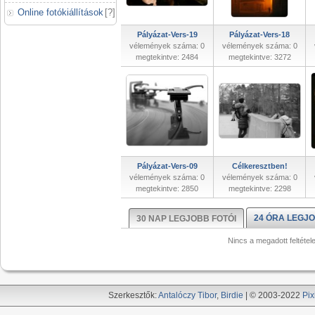
Online fotókiállítások
[
?
]
Pályázat-Vers-19
Pályázat-Vers-18
vélemények száma: 0
vélemények száma: 0
megtekintve: 2484
megtekintve: 3272
Pályázat-Vers-09
Célkeresztben!
vélemények száma: 0
vélemények száma: 0
megtekintve: 2850
megtekintve: 2298
24 ÓRA LEGJO
30 NAP LEGJOBB FOTÓI
Nincs a megadott feltétel
Szerkesztők:
Antalóczy Tibor
,
Birdie
| © 2003-2022
Pix