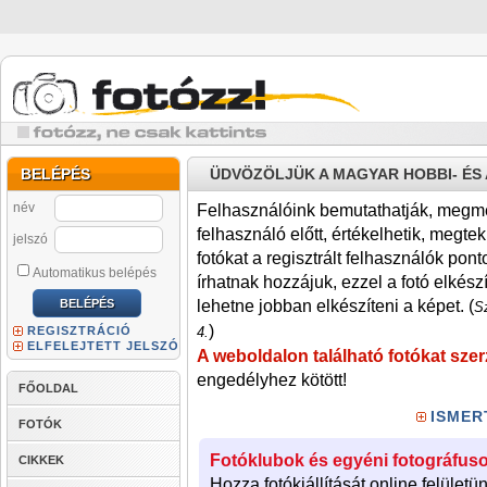
BELÉPÉS
ÜDVÖZÖLJÜK A MAGYAR HOBBI- É
név
Felhasználóink bemutathatják, megmére
felhasználó előtt, értékelhetik, megteki
jelszó
fotókat a regisztrált felhasználók pont
Automatikus belépés
írhatnak hozzájuk, ezzel a fotó elkész
lehetne jobban elkészíteni a képet. (
Sz
)
REGISZTRÁCIÓ
4.
ELFELEJTETT JELSZÓ
A weboldalon található fotókat szer
engedélyhez kötött!
FŐOLDAL
ISMER
FOTÓK
Fotóklubok és egyéni fotográfuso
CIKKEK
Hozza fotókiállítását online felületü