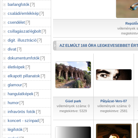
barlangfotók
[
?
]
családi/emlékkép
[
?
]
csendélet
[
?
]
Repülőr
vélemények 
csillagászat/égbolt
[
?
]
megtekintv
digit. illusztráció
[
?
]
AZ ELMÚLT 168 ÓRA LEGKEVESEBBET ÉRT
divat
[
?
]
dokumentumfotók
[
?
]
életképek
[
?
]
elkapott pillanatok
[
?
]
glamour
[
?
]
hangulatképek
[
?
]
Güel park
Pályázat-Vers-07
humor
[
?
]
vélemények száma: 0
vélemények száma: 0
megtekintve: 5329
megtekintve: 2581
infravörös fotók
[
?
]
koncert - színpad
[
?
]
légifotók
[
?
]