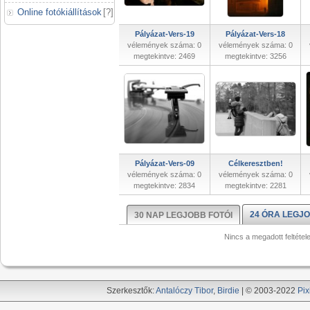
Online fotókiállítások
[
?
]
Pályázat-Vers-19
Pályázat-Vers-18
vélemények száma: 0
vélemények száma: 0
megtekintve: 2469
megtekintve: 3256
Pályázat-Vers-09
Célkeresztben!
vélemények száma: 0
vélemények száma: 0
megtekintve: 2834
megtekintve: 2281
24 ÓRA LEGJO
30 NAP LEGJOBB FOTÓI
Nincs a megadott feltétel
Szerkesztők:
Antalóczy Tibor
,
Birdie
| © 2003-2022
Pix