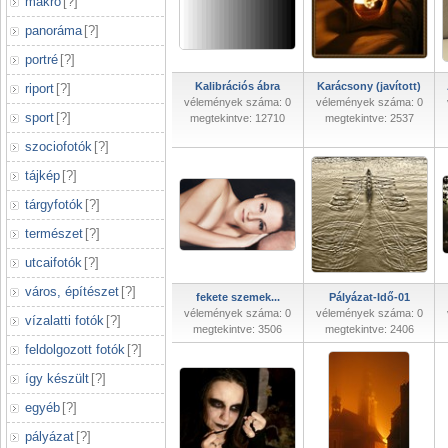
makró
[
?
]
panoráma
[
?
]
portré
[
?
]
Kalibrációs ábra
Karácsony (javított)
riport
[
?
]
vélemények száma: 0
vélemények száma: 0
sport
[
?
]
megtekintve: 12710
megtekintve: 2537
szociofotók
[
?
]
tájkép
[
?
]
tárgyfotók
[
?
]
természet
[
?
]
utcaifotók
[
?
]
város, építészet
[
?
]
fekete szemek...
Pályázat-Idő-01
vélemények száma: 0
vélemények száma: 0
vízalatti fotók
[
?
]
megtekintve: 3506
megtekintve: 2406
feldolgozott fotók
[
?
]
így készült
[
?
]
egyéb
[
?
]
pályázat
[
?
]