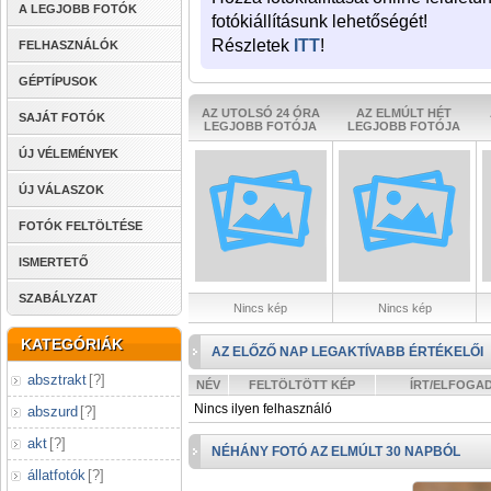
A LEGJOBB FOTÓK
fotókiállításunk lehetőségét!
Részletek
ITT
!
FELHASZNÁLÓK
GÉPTÍPUSOK
AZ UTOLSÓ 24 ÓRA
AZ ELMÚLT HÉT
SAJÁT FOTÓK
LEGJOBB FOTÓJA
LEGJOBB FOTÓJA
ÚJ VÉLEMÉNYEK
ÚJ VÁLASZOK
FOTÓK FELTÖLTÉSE
ISMERTETŐ
SZABÁLYZAT
Nincs kép
Nincs kép
KATEGÓRIÁK
AZ ELŐZŐ NAP LEGAKTÍVABB ÉRTÉKELŐI
absztrakt
[
?
]
NÉV
FELTÖLTÖTT KÉP
ÍRT/ELFOGA
Nincs ilyen felhasználó
abszurd
[
?
]
akt
[
?
]
NÉHÁNY FOTÓ AZ ELMÚLT 30 NAPBÓL
állatfotók
[
?
]