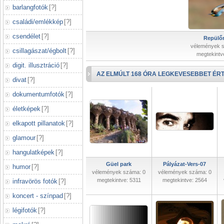
barlangfotók
[
?
]
családi/emlékkép
[
?
]
csendélet
[
?
]
Repülőr
vélemények 
csillagászat/égbolt
[
?
]
megtekintv
digit. illusztráció
[
?
]
AZ ELMÚLT 168 ÓRA LEGKEVESEBBET ÉRT
divat
[
?
]
dokumentumfotók
[
?
]
életképek
[
?
]
elkapott pillanatok
[
?
]
glamour
[
?
]
hangulatképek
[
?
]
Güel park
Pályázat-Vers-07
humor
[
?
]
vélemények száma: 0
vélemények száma: 0
megtekintve: 5311
megtekintve: 2564
infravörös fotók
[
?
]
koncert - színpad
[
?
]
légifotók
[
?
]