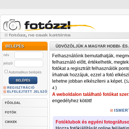
BELÉPÉS
ÜDVÖZÖLJÜK A MAGYAR HOBBI- É
név
Felhasználóink bemutathatják, megmére
felhasználó előtt, értékelhetik, megteki
jelszó
fotókat a regisztrált felhasználók pont
Automatikus belépés
írhatnak hozzájuk, ezzel a fotó elkész
lehetne jobban elkészíteni a képet. (
Sz
)
REGISZTRÁCIÓ
4.
ELFELEJTETT JELSZÓ
A weboldalon található fotókat szer
engedélyhez kötött!
FŐOLDAL
ISMER
FOTÓK
Fotóklubok és egyéni fotográfuso
CIKKEK
Hozza fotókiállítását online felületü