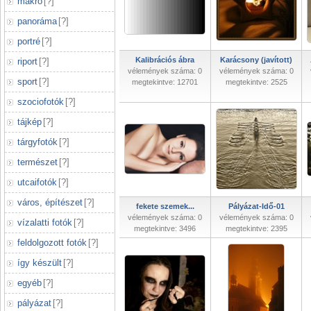
makró
[
?
]
panoráma
[
?
]
portré
[
?
]
Kalibrációs ábra
Karácsony (javított)
riport
[
?
]
vélemények száma: 0
vélemények száma: 0
sport
[
?
]
megtekintve: 12701
megtekintve: 2525
szociofotók
[
?
]
tájkép
[
?
]
tárgyfotók
[
?
]
természet
[
?
]
utcaifotók
[
?
]
város, építészet
[
?
]
fekete szemek...
Pályázat-Idő-01
vélemények száma: 0
vélemények száma: 0
vízalatti fotók
[
?
]
megtekintve: 3496
megtekintve: 2395
feldolgozott fotók
[
?
]
így készült
[
?
]
egyéb
[
?
]
pályázat
[
?
]