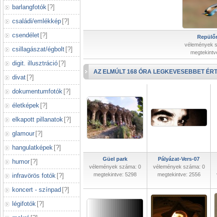
barlangfotók
[
?
]
családi/emlékkép
[
?
]
csendélet
[
?
]
Repülőr
vélemények 
csillagászat/égbolt
[
?
]
megtekintv
digit. illusztráció
[
?
]
AZ ELMÚLT 168 ÓRA LEGKEVESEBBET ÉRT
divat
[
?
]
dokumentumfotók
[
?
]
életképek
[
?
]
elkapott pillanatok
[
?
]
glamour
[
?
]
hangulatképek
[
?
]
Güel park
Pályázat-Vers-07
humor
[
?
]
vélemények száma: 0
vélemények száma: 0
megtekintve: 5298
megtekintve: 2556
infravörös fotók
[
?
]
koncert - színpad
[
?
]
légifotók
[
?
]