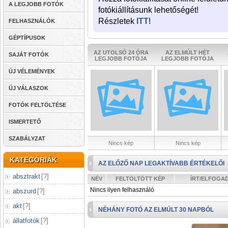
A LEGJOBB FOTÓK
fotókiállításunk lehetőségét!
Részletek
ITT
!
FELHASZNÁLÓK
GÉPTÍPUSOK
AZ UTOLSÓ 24 ÓRA
AZ ELMÚLT HÉT
SAJÁT FOTÓK
LEGJOBB FOTÓJA
LEGJOBB FOTÓJA
ÚJ VÉLEMÉNYEK
ÚJ VÁLASZOK
FOTÓK FELTÖLTÉSE
ISMERTETŐ
SZABÁLYZAT
Nincs kép
Nincs kép
KATEGÓRIÁK
AZ ELŐZŐ NAP LEGAKTÍVABB ÉRTÉKELŐI
absztrakt
[
?
]
NÉV
FELTÖLTÖTT KÉP
ÍRT/ELFOGA
Nincs ilyen felhasználó
abszurd
[
?
]
akt
[
?
]
NÉHÁNY FOTÓ AZ ELMÚLT 30 NAPBÓL
állatfotók
[
?
]