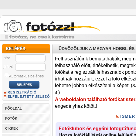
BELÉPÉS
ÜDVÖZÖLJÜK A MAGYAR HOBBI- É
név
Felhasználóink bemutathatják, megmére
felhasználó előtt, értékelhetik, megteki
jelszó
fotókat a regisztrált felhasználók pont
Automatikus belépés
írhatnak hozzájuk, ezzel a fotó elkész
lehetne jobban elkészíteni a képet. (
Sz
)
REGISZTRÁCIÓ
4.
ELFELEJTETT JELSZÓ
A weboldalon található fotókat szer
engedélyhez kötött!
FŐOLDAL
ISMER
FOTÓK
Fotóklubok és egyéni fotográfuso
CIKKEK
Hozza fotókiállítását online felületü