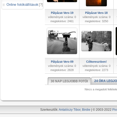
Online fotókiállítások
[
?
]
Pályázat-Vers-19
Pályázat-Vers-18
vélemények száma: 0
vélemények száma: 0
megtekintve: 2461
megtekintve: 3250
Pályázat-Vers-09
Célkeresztben!
vélemények száma: 0
vélemények száma: 0
megtekintve: 2828
megtekintve: 2273
24 ÓRA LEGJO
30 NAP LEGJOBB FOTÓI
Nincs a megadott feltétel
Szerkesztők:
Antalóczy Tibor
,
Birdie
| © 2003-2022
Pix