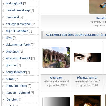
barlangfotók
[
?
]
családi/emlékkép
[
?
]
csendélet
[
?
]
Repülőr
vélemények 
csillagászat/égbolt
[
?
]
megtekintv
digit. illusztráció
[
?
]
AZ ELMÚLT 168 ÓRA LEGKEVESEBBET ÉRT
divat
[
?
]
dokumentumfotók
[
?
]
életképek
[
?
]
elkapott pillanatok
[
?
]
glamour
[
?
]
hangulatképek
[
?
]
Güel park
Pályázat-Vers-07
humor
[
?
]
vélemények száma: 0
vélemények száma: 0
megtekintve: 5313
megtekintve: 2568
infravörös fotók
[
?
]
koncert - színpad
[
?
]
légifotók
[
?
]