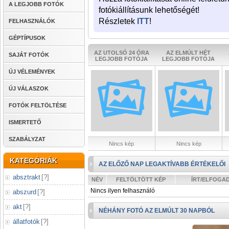
A LEGJOBB FOTÓK
fotókiállításunk lehetőségét!
Részletek
ITT
!
FELHASZNÁLÓK
GÉPTÍPUSOK
AZ UTOLSÓ 24 ÓRA
AZ ELMÚLT HÉT
SAJÁT FOTÓK
LEGJOBB FOTÓJA
LEGJOBB FOTÓJA
ÚJ VÉLEMÉNYEK
ÚJ VÁLASZOK
FOTÓK FELTÖLTÉSE
ISMERTETŐ
SZABÁLYZAT
Nincs kép
Nincs kép
KATEGÓRIÁK
AZ ELŐZŐ NAP LEGAKTÍVABB ÉRTÉKELŐI
absztrakt
[
?
]
NÉV
FELTÖLTÖTT KÉP
ÍRT/ELFOGA
Nincs ilyen felhasználó
abszurd
[
?
]
akt
[
?
]
NÉHÁNY FOTÓ AZ ELMÚLT 30 NAPBÓL
állatfotók
[
?
]