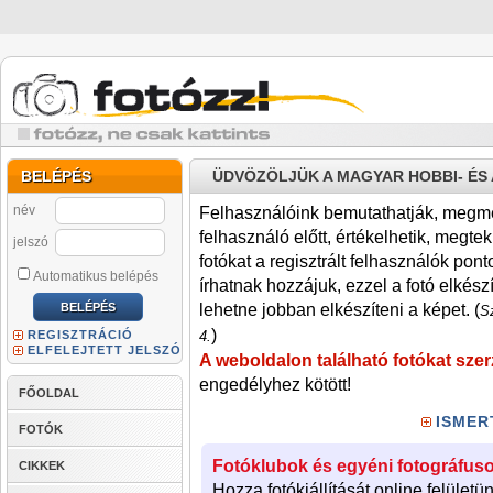
BELÉPÉS
ÜDVÖZÖLJÜK A MAGYAR HOBBI- É
név
Felhasználóink bemutathatják, megmére
felhasználó előtt, értékelhetik, megteki
jelszó
fotókat a regisztrált felhasználók pont
Automatikus belépés
írhatnak hozzájuk, ezzel a fotó elkész
lehetne jobban elkészíteni a képet. (
Sz
)
REGISZTRÁCIÓ
4.
ELFELEJTETT JELSZÓ
A weboldalon található fotókat szer
engedélyhez kötött!
FŐOLDAL
ISMER
FOTÓK
Fotóklubok és egyéni fotográfuso
CIKKEK
Hozza fotókiállítását online felületü