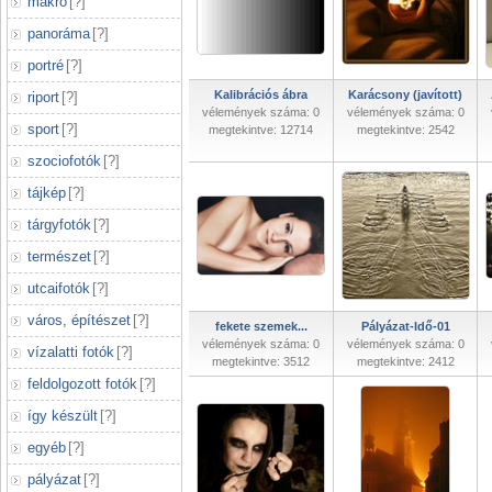
makró
[
?
]
panoráma
[
?
]
portré
[
?
]
Kalibrációs ábra
Karácsony (javított)
riport
[
?
]
vélemények száma: 0
vélemények száma: 0
sport
[
?
]
megtekintve: 12714
megtekintve: 2542
szociofotók
[
?
]
tájkép
[
?
]
tárgyfotók
[
?
]
természet
[
?
]
utcaifotók
[
?
]
város, építészet
[
?
]
fekete szemek...
Pályázat-Idő-01
vélemények száma: 0
vélemények száma: 0
vízalatti fotók
[
?
]
megtekintve: 3512
megtekintve: 2412
feldolgozott fotók
[
?
]
így készült
[
?
]
egyéb
[
?
]
pályázat
[
?
]