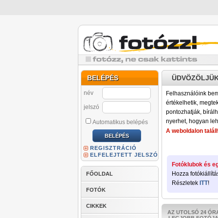
BELÉPÉS
ÜDVÖZÖLJÜK
név
Felhasználóink bemu
értékelhetik, megteki
jelszó
pontozhatják, bírálh
nyerhet, hogyan leh
Automatikus belépés
A weboldalon találh
REGISZTRÁCIÓ
ELFELEJTETT JELSZÓ
Fotóklubok és eg
Hozza fotókiállítá
FŐOLDAL
Részletek
ITT
!
FOTÓK
CIKKEK
AZ UTOLSÓ 24 ÓR