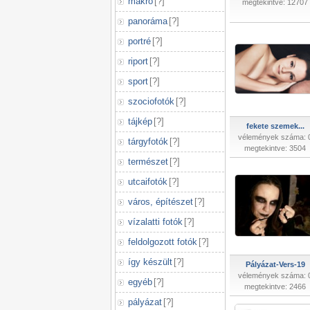
makró
[
?
]
megtekintve: 12707
panoráma
[
?
]
portré
[
?
]
riport
[
?
]
sport
[
?
]
szociofotók
[
?
]
tájkép
[
?
]
fekete szemek...
vélemények száma: 
tárgyfotók
[
?
]
megtekintve: 3504
természet
[
?
]
utcaifotók
[
?
]
város, építészet
[
?
]
vízalatti fotók
[
?
]
feldolgozott fotók
[
?
]
így készült
[
?
]
Pályázat-Vers-19
vélemények száma: 
egyéb
[
?
]
megtekintve: 2466
pályázat
[
?
]