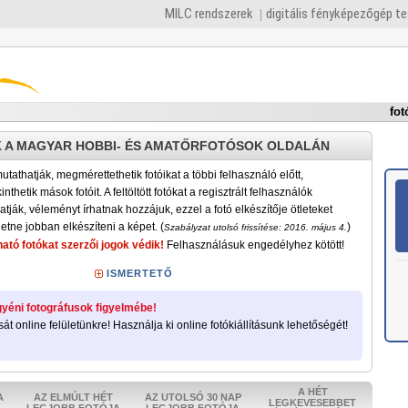
MILC rendszerek
digitális fényképezőgép t
fot
 A MAGYAR HOBBI- ÉS AMATŐRFOTÓSOK OLDALÁN
tathatják, megmérettethetik fotóikat a többi felhasználó előtt,
nthetik mások fotóit. A feltöltött fotókat a regisztrált felhasználók
atják, véleményt írhatnak hozzájuk, ezzel a fotó elkészítője ötleteket
etne jobban elkészíteni a képet. (
)
Szabályzat utolsó frissítése: 2016. május 4.
ató fotókat szerzői jogok védik!
Felhasználásuk engedélyhez kötött!
ISMERTETŐ
yéni fotográfusok figyelmébe!
sát online felületünkre! Használja ki online fotókiállításunk lehetőségét!
A HÉT
A
AZ ELMÚLT HÉT
AZ UTOLSÓ 30 NAP
LEGKEVESEBBET