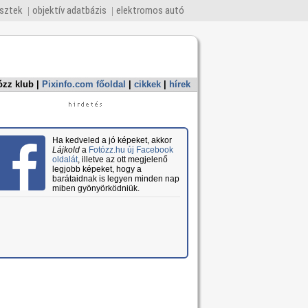
esztek
objektív adatbázis
elektromos autó
ózz klub
|
Pixinfo.com főoldal
|
cikkek
|
hírek
Ha kedveled a jó képeket, akkor
Lájkold
a
Fotózz.hu új Facebook
oldalát
, illetve az ott megjelenő
legjobb képeket, hogy a
barátaidnak is legyen minden nap
miben gyönyörködniük.