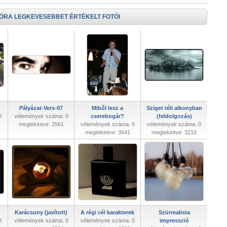
 ÓRA LEGKEVESEBBET ÉRTÉKELT FOTÓI
Pályázat-Vers-07
Miből lesz a
Sziget téli alkonyban
0
vélemények száma: 0
cserebogár?
(feldolgozás)
megtekintve: 2561
vélemények száma: 0
vélemények száma: 0
megtekintve: 3541
megtekintve: 3210
Karácsony (javított)
A régi cél karakterek
Szürrealista
0
vélemények száma: 0
vélemények száma: 0
impresszió