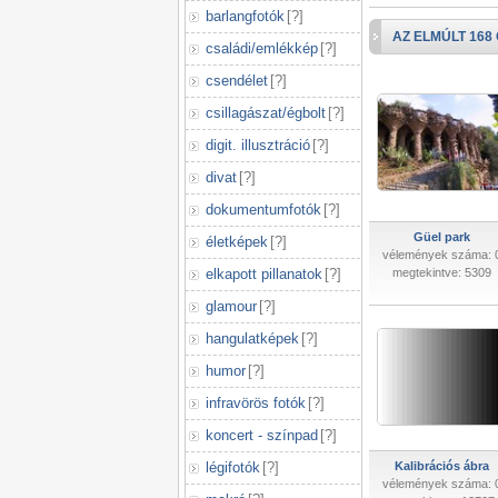
barlangfotók
[
?
]
AZ ELMÚLT 168
családi/emlékkép
[
?
]
csendélet
[
?
]
csillagászat/égbolt
[
?
]
digit. illusztráció
[
?
]
divat
[
?
]
dokumentumfotók
[
?
]
Güel park
életképek
[
?
]
vélemények száma: 
elkapott pillanatok
[
?
]
megtekintve: 5309
glamour
[
?
]
hangulatképek
[
?
]
humor
[
?
]
infravörös fotók
[
?
]
koncert - színpad
[
?
]
légifotók
[
?
]
Kalibrációs ábra
vélemények száma: 