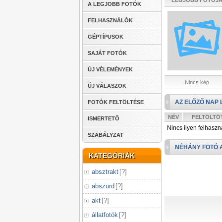
LEGJOBB FOTÓJ
A LEGJOBB FOTÓK
FELHASZNÁLÓK
GÉPTÍPUSOK
SAJÁT FOTÓK
ÚJ VÉLEMÉNYEK
Nincs kép
ÚJ VÁLASZOK
AZ ELŐZŐ NAP 
FOTÓK FELTÖLTÉSE
NÉV
FELTÖLTÖ
ISMERTETŐ
Nincs ilyen felhaszn
SZABÁLYZAT
NÉHÁNY FOTÓ 
KATEGÓRIÁK
absztrakt
[
?
]
abszurd
[
?
]
akt
[
?
]
állatfotók
[
?
]