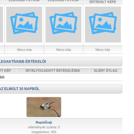
A
LEGJOBB FOTÓJA
LEGJOBB FOTÓJA
ÉRTÉKELT KÉPE
Nincs kép
Nincs kép
Nincs kép
LEGAKTÍVABB ÉRTÉKELŐI
TT KÉP
ÍRT/ELFOGADOTT ÉRTÉKELÉSEK
ELÉRT ÁTLAG
áló
AZ ELMÚLT 30 NAPBÓL
Repülőrajt
vélemények száma: 0
megtekintve: 405