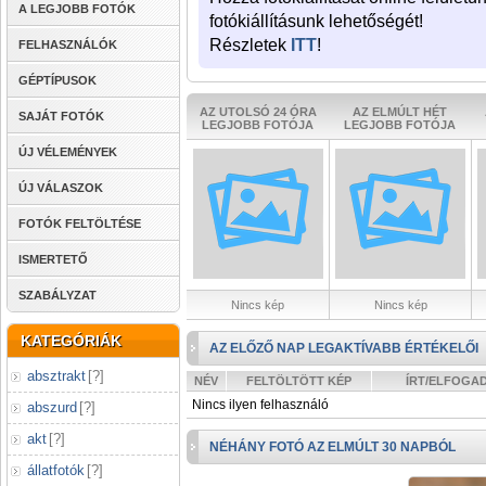
A LEGJOBB FOTÓK
fotókiállításunk lehetőségét!
Részletek
ITT
!
FELHASZNÁLÓK
GÉPTÍPUSOK
AZ UTOLSÓ 24 ÓRA
AZ ELMÚLT HÉT
SAJÁT FOTÓK
LEGJOBB FOTÓJA
LEGJOBB FOTÓJA
ÚJ VÉLEMÉNYEK
ÚJ VÁLASZOK
FOTÓK FELTÖLTÉSE
ISMERTETŐ
SZABÁLYZAT
Nincs kép
Nincs kép
KATEGÓRIÁK
AZ ELŐZŐ NAP LEGAKTÍVABB ÉRTÉKELŐI
absztrakt
[
?
]
NÉV
FELTÖLTÖTT KÉP
ÍRT/ELFOGA
Nincs ilyen felhasználó
abszurd
[
?
]
akt
[
?
]
NÉHÁNY FOTÓ AZ ELMÚLT 30 NAPBÓL
állatfotók
[
?
]