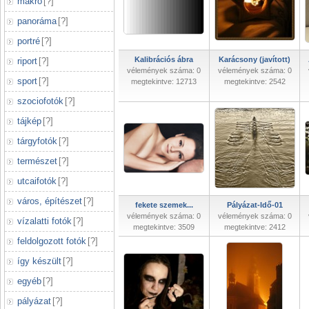
makró
[
?
]
panoráma
[
?
]
portré
[
?
]
Kalibrációs ábra
Karácsony (javított)
riport
[
?
]
vélemények száma: 0
vélemények száma: 0
sport
[
?
]
megtekintve: 12713
megtekintve: 2542
szociofotók
[
?
]
tájkép
[
?
]
tárgyfotók
[
?
]
természet
[
?
]
utcaifotók
[
?
]
város, építészet
[
?
]
fekete szemek...
Pályázat-Idő-01
vélemények száma: 0
vélemények száma: 0
vízalatti fotók
[
?
]
megtekintve: 3509
megtekintve: 2412
feldolgozott fotók
[
?
]
így készült
[
?
]
egyéb
[
?
]
pályázat
[
?
]