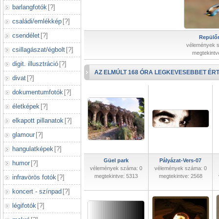
barlangfotók
[
?
]
családi/emlékkép
[
?
]
csendélet
[
?
]
Repülőr
vélemények 
csillagászat/égbolt
[
?
]
megtekintv
digit. illusztráció
[
?
]
AZ ELMÚLT 168 ÓRA LEGKEVESEBBET ÉRT
divat
[
?
]
dokumentumfotók
[
?
]
életképek
[
?
]
elkapott pillanatok
[
?
]
glamour
[
?
]
hangulatképek
[
?
]
Güel park
Pályázat-Vers-07
humor
[
?
]
vélemények száma: 0
vélemények száma: 0
megtekintve: 5313
megtekintve: 2568
infravörös fotók
[
?
]
koncert - színpad
[
?
]
légifotók
[
?
]