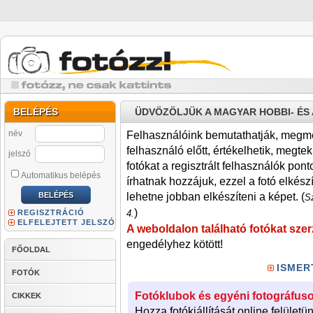
BELÉPÉS
ÜDVÖZÖLJÜK A MAGYAR HOBBI- É
név
Felhasználóink bemutathatják, megmére
felhasználó előtt, értékelhetik, megteki
jelszó
fotókat a regisztrált felhasználók pont
Automatikus belépés
írhatnak hozzájuk, ezzel a fotó elkész
lehetne jobban elkészíteni a képet. (
Sz
)
REGISZTRÁCIÓ
4.
ELFELEJTETT JELSZÓ
A weboldalon található fotókat szer
engedélyhez kötött!
FŐOLDAL
ISMER
FOTÓK
Fotóklubok és egyéni fotográfuso
CIKKEK
Hozza fotókiállítását online felületü