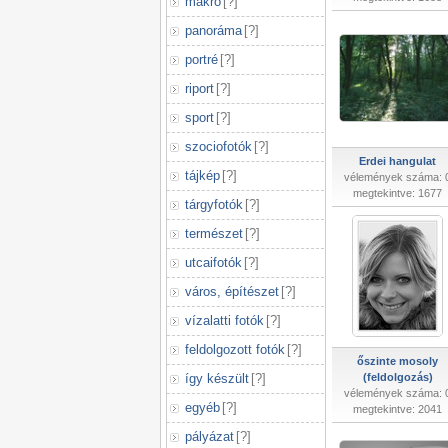
makró
[
?
]
panoráma
[
?
]
portré
[
?
]
riport
[
?
]
sport
[
?
]
szociofotók
[
?
]
Erdei hangulat
tájkép
[
?
]
vélemények száma: 
megtekintve: 1677
tárgyfotók
[
?
]
természet
[
?
]
utcaifotók
[
?
]
város, építészet
[
?
]
vízalatti fotók
[
?
]
feldolgozott fotók
[
?
]
őszinte mosoly
így készült
[
?
]
(feldolgozás)
vélemények száma: 
egyéb
[
?
]
megtekintve: 2041
pályázat
[
?
]