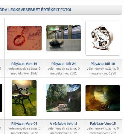
 ÓRA LEGKEVESEBBET ÉRTÉKELT FOTÓI
Pályázat-Vers-16
Pályázat-Idő-24
Pályázat-Idő-10
0
vélemények száma: 0
vélemények száma: 0
vélemények száma: 0
megtekintve: 1847
megtekintve: 2381
megtekintve: 1790
Pályázat-Vers-04
A várfalon belül 2
Pályázat-Vers-15
0
vélemények száma: 0
vélemények száma: 0
vélemények száma: 0
megtekintve: 2072
megtekintve: 1612
megtekintve: 1752