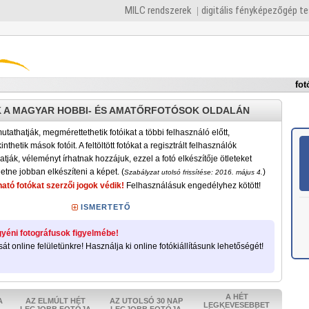
MILC rendszerek
digitális fényképezőgép t
fot
 A MAGYAR HOBBI- ÉS AMATŐRFOTÓSOK OLDALÁN
tathatják, megmérettethetik fotóikat a többi felhasználó előtt,
nthetik mások fotóit. A feltöltött fotókat a regisztrált felhasználók
atják, véleményt írhatnak hozzájuk, ezzel a fotó elkészítője ötleteket
etne jobban elkészíteni a képet. (
)
Szabályzat utolsó frissítése: 2016. május 4.
ató fotókat szerzői jogok védik!
Felhasználásuk engedélyhez kötött!
ISMERTETŐ
yéni fotográfusok figyelmébe!
sát online felületünkre! Használja ki online fotókiállításunk lehetőségét!
A HÉT
A
AZ ELMÚLT HÉT
AZ UTOLSÓ 30 NAP
LEGKEVESEBBET