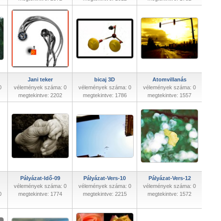
Jani teker
bicaj 3D
Atomvillanás
0
vélemények száma: 0
vélemények száma: 0
vélemények száma: 0
megtekintve: 2202
megtekintve: 1786
megtekintve: 1557
Pályázat-Idő-09
Pályázat-Vers-10
Pályázat-Vers-12
vélemények száma: 0
vélemények száma: 0
vélemények száma: 0
0
megtekintve: 1774
megtekintve: 2215
megtekintve: 1572