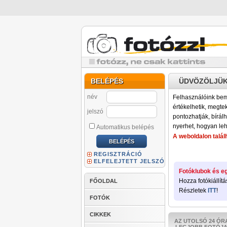
BELÉPÉS
ÜDVÖZÖLJÜK
név
Felhasználóink bemu
értékelhetik, megteki
jelszó
pontozhatják, bírálh
nyerhet, hogyan leh
Automatikus belépés
A weboldalon találh
REGISZTRÁCIÓ
ELFELEJTETT JELSZÓ
Fotóklubok és eg
Hozza fotókiállítá
FŐOLDAL
Részletek
ITT
!
FOTÓK
CIKKEK
AZ UTOLSÓ 24 ÓR