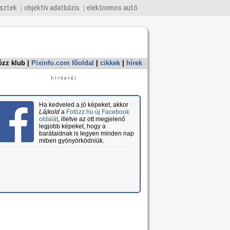
esztek
objektív adatbázis
elektromos autó
ózz klub
|
Pixinfo.com főoldal
|
cikkek
|
hírek
Ha kedveled a jó képeket, akkor
Lájkold
a
Fotózz.hu új Facebook
oldalát
, illetve az ott megjelenő
legjobb képeket, hogy a
barátaidnak is legyen minden nap
miben gyönyörködniük.