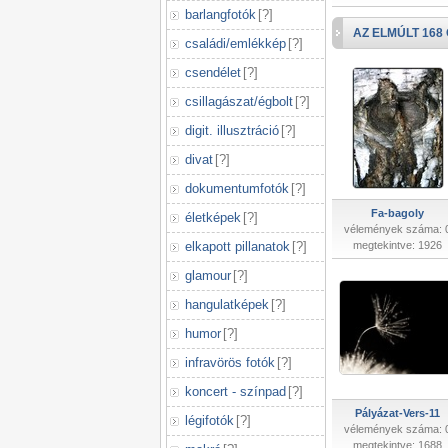
barlangfotók
[
?
]
AZ ELMÚLT 168
családi/emlékkép
[
?
]
csendélet
[
?
]
csillagászat/égbolt
[
?
]
digit. illusztráció
[
?
]
divat
[
?
]
dokumentumfotók
[
?
]
Fa-bagoly
életképek
[
?
]
vélemények száma: 
elkapott pillanatok
[
?
]
megtekintve: 1926
glamour
[
?
]
hangulatképek
[
?
]
humor
[
?
]
infravörös fotók
[
?
]
koncert - színpad
[
?
]
Pályázat-Vers-11
légifotók
[
?
]
vélemények száma: 
megtekintve: 1688