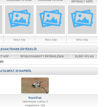
A
LEGJOBB FOTÓJA
LEGJOBB FOTÓJA
ÉRTÉKELT KÉPE
Nincs kép
Nincs kép
Nincs kép
LEGAKTÍVABB ÉRTÉKELŐI
TT KÉP
ÍRT/ELFOGADOTT ÉRTÉKELÉSEK
ELÉRT ÁTLAG
áló
AZ ELMÚLT 30 NAPBÓL
Repülőrajt
vélemények száma: 0
megtekintve: 428