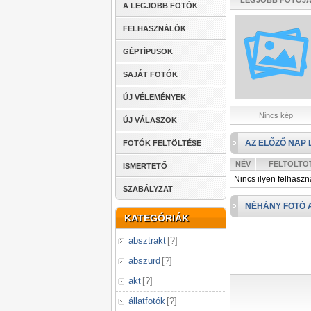
LEGJOBB FOTÓJ
A LEGJOBB FOTÓK
FELHASZNÁLÓK
GÉPTÍPUSOK
SAJÁT FOTÓK
ÚJ VÉLEMÉNYEK
Nincs kép
ÚJ VÁLASZOK
AZ ELŐZŐ NAP 
FOTÓK FELTÖLTÉSE
NÉV
FELTÖLTÖ
ISMERTETŐ
Nincs ilyen felhaszn
SZABÁLYZAT
NÉHÁNY FOTÓ 
KATEGÓRIÁK
absztrakt
[
?
]
abszurd
[
?
]
akt
[
?
]
állatfotók
[
?
]