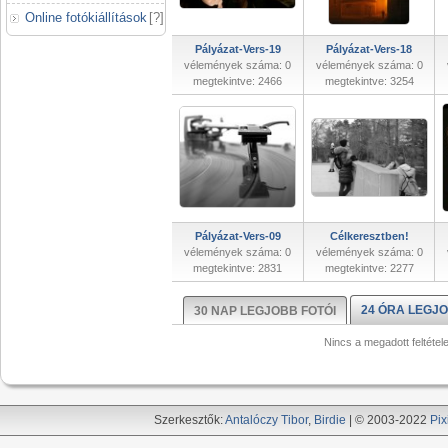
Online fotókiállítások
[
?
]
Pályázat-Vers-19
Pályázat-Vers-18
vélemények száma: 0
vélemények száma: 0
megtekintve: 2466
megtekintve: 3254
Pályázat-Vers-09
Célkeresztben!
vélemények száma: 0
vélemények száma: 0
megtekintve: 2831
megtekintve: 2277
24 ÓRA LEGJO
30 NAP LEGJOBB FOTÓI
Nincs a megadott feltétel
Szerkesztők:
Antalóczy Tibor
,
Birdie
| © 2003-2022
Pix