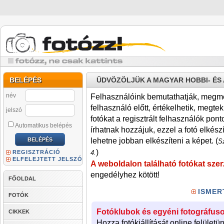
BELÉPÉS
ÜDVÖZÖLJÜK A MAGYAR HOBBI- É
név
Felhasználóink bemutathatják, megmére
felhasználó előtt, értékelhetik, megteki
jelszó
fotókat a regisztrált felhasználók pont
Automatikus belépés
írhatnak hozzájuk, ezzel a fotó elkész
lehetne jobban elkészíteni a képet. (
Sz
)
REGISZTRÁCIÓ
4.
ELFELEJTETT JELSZÓ
A weboldalon található fotókat szer
engedélyhez kötött!
FŐOLDAL
ISMER
FOTÓK
Fotóklubok és egyéni fotográfuso
CIKKEK
Hozza fotókiállítását online felületü