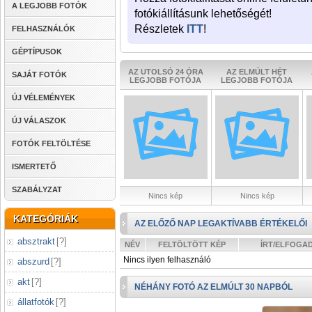
A LEGJOBB FOTÓK
fotókiállításunk lehetőségét!
Részletek
ITT
!
FELHASZNÁLÓK
GÉPTÍPUSOK
AZ UTOLSÓ 24 ÓRA
AZ ELMÚLT HÉT
SAJÁT FOTÓK
LEGJOBB FOTÓJA
LEGJOBB FOTÓJA
ÚJ VÉLEMÉNYEK
ÚJ VÁLASZOK
FOTÓK FELTÖLTÉSE
ISMERTETŐ
SZABÁLYZAT
Nincs kép
Nincs kép
KATEGÓRIÁK
AZ ELŐZŐ NAP LEGAKTÍVABB ÉRTÉKELŐI
absztrakt
[
?
]
NÉV
FELTÖLTÖTT KÉP
ÍRT/ELFOGA
Nincs ilyen felhasználó
abszurd
[
?
]
akt
[
?
]
NÉHÁNY FOTÓ AZ ELMÚLT 30 NAPBÓL
állatfotók
[
?
]