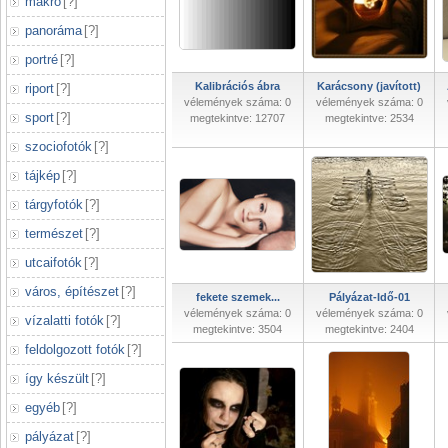
makró
[
?
]
panoráma
[
?
]
portré
[
?
]
Kalibrációs ábra
Karácsony (javított)
riport
[
?
]
vélemények száma: 0
vélemények száma: 0
sport
[
?
]
megtekintve: 12707
megtekintve: 2534
szociofotók
[
?
]
tájkép
[
?
]
tárgyfotók
[
?
]
természet
[
?
]
utcaifotók
[
?
]
város, építészet
[
?
]
fekete szemek...
Pályázat-Idő-01
vélemények száma: 0
vélemények száma: 0
vízalatti fotók
[
?
]
megtekintve: 3504
megtekintve: 2404
feldolgozott fotók
[
?
]
így készült
[
?
]
egyéb
[
?
]
pályázat
[
?
]