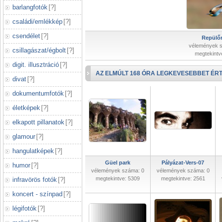
barlangfotók
[
?
]
családi/emlékkép
[
?
]
csendélet
[
?
]
Repülőr
vélemények 
csillagászat/égbolt
[
?
]
megtekintv
digit. illusztráció
[
?
]
AZ ELMÚLT 168 ÓRA LEGKEVESEBBET ÉRT
divat
[
?
]
dokumentumfotók
[
?
]
életképek
[
?
]
elkapott pillanatok
[
?
]
glamour
[
?
]
hangulatképek
[
?
]
Güel park
Pályázat-Vers-07
humor
[
?
]
vélemények száma: 0
vélemények száma: 0
megtekintve: 5309
megtekintve: 2561
infravörös fotók
[
?
]
koncert - színpad
[
?
]
légifotók
[
?
]