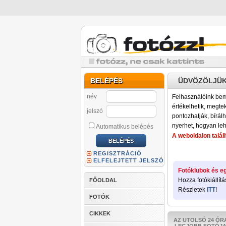
BELÉPÉS
ÜDVÖZÖLJÜK
név
Felhasználóink bemu
értékelhetik, megteki
jelszó
pontozhatják, bírálh
nyerhet, hogyan leh
Automatikus belépés
A weboldalon találh
REGISZTRÁCIÓ
ELFELEJTETT JELSZÓ
Fotóklubok és eg
Hozza fotókiállítá
FŐOLDAL
Részletek
ITT
!
FOTÓK
CIKKEK
AZ UTOLSÓ 24 ÓR