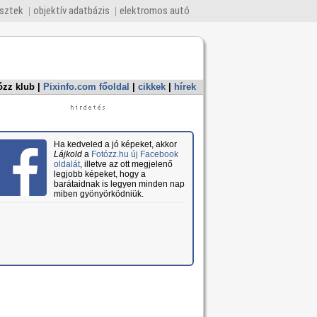
esztek
objektív adatbázis
elektromos autó
ózz klub
|
Pixinfo.com főoldal
|
cikkek
|
hírek
Ha kedveled a jó képeket, akkor
Lájkold
a
Fotózz.hu új Facebook
oldalát
, illetve az ott megjelenő
legjobb képeket, hogy a
barátaidnak is legyen minden nap
miben gyönyörködniük.