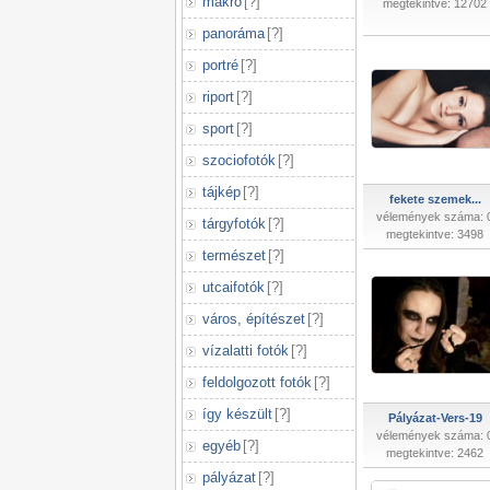
makró
[
?
]
megtekintve: 12702
panoráma
[
?
]
portré
[
?
]
riport
[
?
]
sport
[
?
]
szociofotók
[
?
]
tájkép
[
?
]
fekete szemek...
vélemények száma: 
tárgyfotók
[
?
]
megtekintve: 3498
természet
[
?
]
utcaifotók
[
?
]
város, építészet
[
?
]
vízalatti fotók
[
?
]
feldolgozott fotók
[
?
]
így készült
[
?
]
Pályázat-Vers-19
vélemények száma: 
egyéb
[
?
]
megtekintve: 2462
pályázat
[
?
]