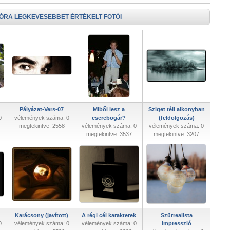
 ÓRA LEGKEVESEBBET ÉRTÉKELT FOTÓI
Pályázat-Vers-07
Miből lesz a
Sziget téli alkonyban
0
vélemények száma: 0
cserebogár?
(feldolgozás)
megtekintve: 2558
vélemények száma: 0
vélemények száma: 0
megtekintve: 3537
megtekintve: 3207
Karácsony (javított)
A régi cél karakterek
Szürrealista
0
vélemények száma: 0
vélemények száma: 0
impresszió