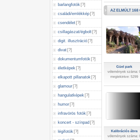
barlangfotók
[
?
]
AZ ELMÚLT 168
családi/emlékkép
[
?
]
csendélet
[
?
]
csillagászat/égbolt
[
?
]
digit. illusztráció
[
?
]
divat
[
?
]
dokumentumfotók
[
?
]
Güel park
életképek
[
?
]
vélemények száma: 
elkapott pillanatok
[
?
]
megtekintve: 5299
glamour
[
?
]
hangulatképek
[
?
]
humor
[
?
]
infravörös fotók
[
?
]
koncert - színpad
[
?
]
légifotók
[
?
]
Kalibrációs ábra
vélemények száma: 