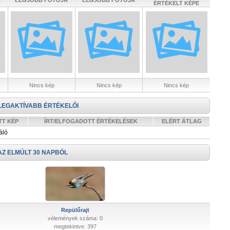
A
LEGJOBB FOTÓJA
LEGJOBB FOTÓJA
ÉRTÉKELT KÉPE
Nincs kép
Nincs kép
Nincs kép
LEGAKTÍVABB ÉRTÉKELŐI
TT KÉP
ÍRT/ELFOGADOTT ÉRTÉKELÉSEK
ELÉRT ÁTLAG
áló
AZ ELMÚLT 30 NAPBÓL
Repülőrajt
vélemények száma: 0
megtekintve: 397