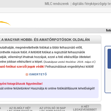
MILC rendszerek
digitális fényképezőgép t
fot
 A MAGYAR HOBBI- ÉS AMATŐRFOTÓSOK OLDALÁN
tathatják, megmérettethetik fotóikat a többi felhasználó előtt,
nthetik mások fotóit. A feltöltött fotókat a regisztrált felhasználók
atják, véleményt írhatnak hozzájuk, ezzel a fotó elkészítője ötleteket
etne jobban elkészíteni a képet. (
)
Szabályzat utolsó frissítése: 2016. május 4.
ató fotókat szerzői jogok védik!
Felhasználásuk engedélyhez kötött!
ISMERTETŐ
yéni fotográfusok figyelmébe!
sát online felületünkre! Használja ki online fotókiállításunk lehetőségét!
A HÉT
A
AZ ELMÚLT HÉT
AZ UTOLSÓ 30 NAP
LEGKEVESEBBET