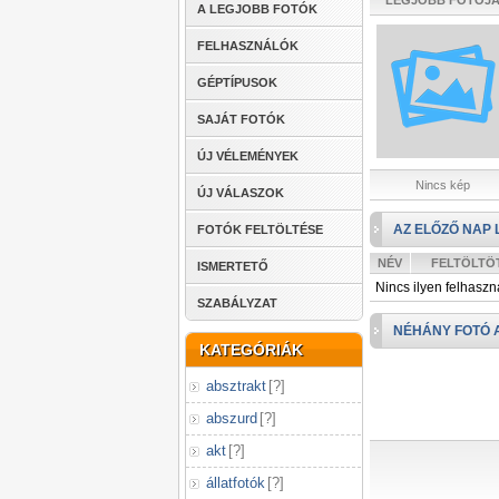
LEGJOBB FOTÓJ
A LEGJOBB FOTÓK
FELHASZNÁLÓK
GÉPTÍPUSOK
SAJÁT FOTÓK
ÚJ VÉLEMÉNYEK
Nincs kép
ÚJ VÁLASZOK
AZ ELŐZŐ NAP 
FOTÓK FELTÖLTÉSE
NÉV
FELTÖLTÖ
ISMERTETŐ
Nincs ilyen felhaszn
SZABÁLYZAT
NÉHÁNY FOTÓ 
KATEGÓRIÁK
absztrakt
[
?
]
abszurd
[
?
]
akt
[
?
]
állatfotók
[
?
]