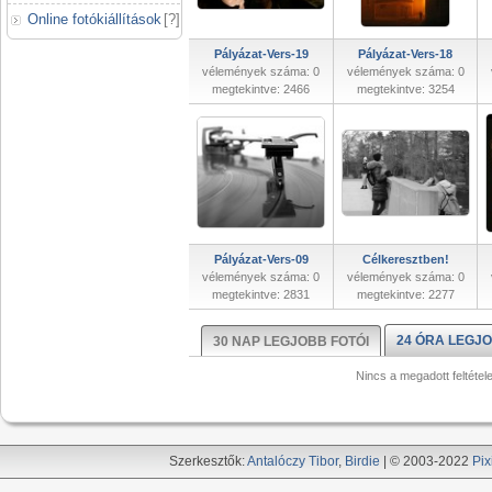
Online fotókiállítások
[
?
]
Pályázat-Vers-19
Pályázat-Vers-18
vélemények száma: 0
vélemények száma: 0
megtekintve: 2466
megtekintve: 3254
Pályázat-Vers-09
Célkeresztben!
vélemények száma: 0
vélemények száma: 0
megtekintve: 2831
megtekintve: 2277
24 ÓRA LEGJO
30 NAP LEGJOBB FOTÓI
Nincs a megadott feltétel
Szerkesztők:
Antalóczy Tibor
,
Birdie
| © 2003-2022
Pix