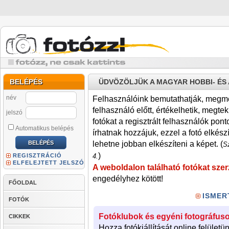
BELÉPÉS
ÜDVÖZÖLJÜK A MAGYAR HOBBI- É
név
Felhasználóink bemutathatják, megmére
felhasználó előtt, értékelhetik, megteki
jelszó
fotókat a regisztrált felhasználók pont
Automatikus belépés
írhatnak hozzájuk, ezzel a fotó elkész
lehetne jobban elkészíteni a képet. (
Sz
)
REGISZTRÁCIÓ
4.
ELFELEJTETT JELSZÓ
A weboldalon található fotókat szer
engedélyhez kötött!
FŐOLDAL
ISMER
FOTÓK
Fotóklubok és egyéni fotográfuso
CIKKEK
Hozza fotókiállítását online felületü