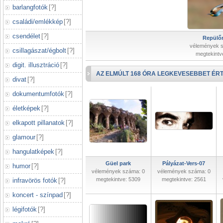
barlangfotók
[
?
]
családi/emlékkép
[
?
]
csendélet
[
?
]
Repülőr
vélemények 
csillagászat/égbolt
[
?
]
megtekintv
digit. illusztráció
[
?
]
AZ ELMÚLT 168 ÓRA LEGKEVESEBBET ÉRT
divat
[
?
]
dokumentumfotók
[
?
]
életképek
[
?
]
elkapott pillanatok
[
?
]
glamour
[
?
]
hangulatképek
[
?
]
Güel park
Pályázat-Vers-07
humor
[
?
]
vélemények száma: 0
vélemények száma: 0
megtekintve: 5309
megtekintve: 2561
infravörös fotók
[
?
]
koncert - színpad
[
?
]
légifotók
[
?
]