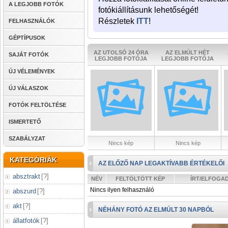
A LEGJOBB FOTÓK
fotókiállításunk lehetőségét!
Részletek
ITT
!
FELHASZNÁLÓK
GÉPTÍPUSOK
AZ UTOLSÓ 24 ÓRA
AZ ELMÚLT HÉT
SAJÁT FOTÓK
LEGJOBB FOTÓJA
LEGJOBB FOTÓJA
ÚJ VÉLEMÉNYEK
ÚJ VÁLASZOK
FOTÓK FELTÖLTÉSE
ISMERTETŐ
SZABÁLYZAT
Nincs kép
Nincs kép
KATEGÓRIÁK
AZ ELŐZŐ NAP LEGAKTÍVABB ÉRTÉKELŐI
absztrakt
[
?
]
NÉV
FELTÖLTÖTT KÉP
ÍRT/ELFOGA
Nincs ilyen felhasználó
abszurd
[
?
]
akt
[
?
]
NÉHÁNY FOTÓ AZ ELMÚLT 30 NAPBÓL
állatfotók
[
?
]