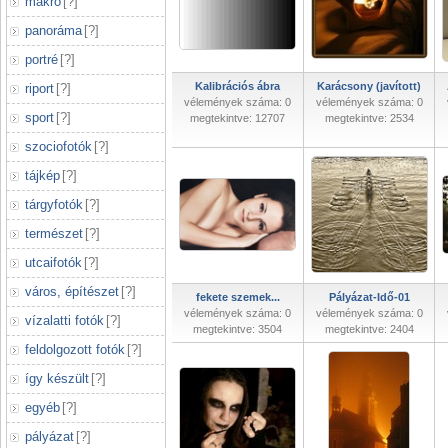
makró
[
?
]
panoráma
[
?
]
portré
[
?
]
Kalibrációs ábra
Karácsony (javított)
riport
[
?
]
vélemények száma: 0
vélemények száma: 0
sport
[
?
]
megtekintve: 12707
megtekintve: 2534
szociofotók
[
?
]
tájkép
[
?
]
tárgyfotók
[
?
]
természet
[
?
]
utcaifotók
[
?
]
város, építészet
[
?
]
fekete szemek...
Pályázat-Idő-01
vélemények száma: 0
vélemények száma: 0
vízalatti fotók
[
?
]
megtekintve: 3504
megtekintve: 2404
feldolgozott fotók
[
?
]
így készült
[
?
]
egyéb
[
?
]
pályázat
[
?
]