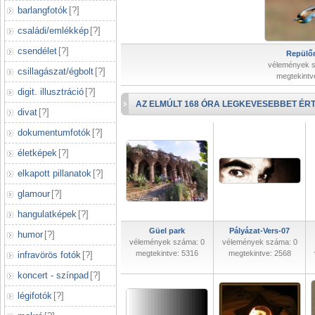
barlangfotók
[
?
]
családi/emlékkép
[
?
]
csendélet
[
?
]
Repülőr
vélemények 
csillagászat/égbolt
[
?
]
megtekintv
digit. illusztráció
[
?
]
AZ ELMÚLT 168 ÓRA LEGKEVESEBBET ÉRT
divat
[
?
]
dokumentumfotók
[
?
]
életképek
[
?
]
elkapott pillanatok
[
?
]
glamour
[
?
]
hangulatképek
[
?
]
Güel park
Pályázat-Vers-07
humor
[
?
]
vélemények száma: 0
vélemények száma: 0
megtekintve: 5316
megtekintve: 2568
infravörös fotók
[
?
]
koncert - színpad
[
?
]
légifotók
[
?
]