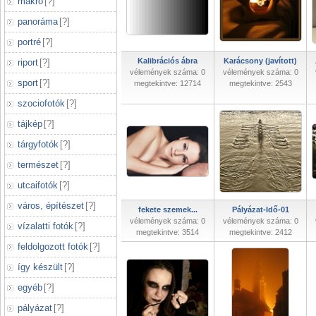
makró
[
?
]
panoráma
[
?
]
portré
[
?
]
Kalibrációs ábra
Karácsony (javított)
riport
[
?
]
vélemények száma: 0
vélemények száma: 0
sport
[
?
]
megtekintve: 12714
megtekintve: 2543
szociofotók
[
?
]
tájkép
[
?
]
tárgyfotók
[
?
]
természet
[
?
]
utcaifotók
[
?
]
város, építészet
[
?
]
fekete szemek...
Pályázat-Idő-01
vélemények száma: 0
vélemények száma: 0
vízalatti fotók
[
?
]
megtekintve: 3514
megtekintve: 2412
feldolgozott fotók
[
?
]
így készült
[
?
]
egyéb
[
?
]
pályázat
[
?
]