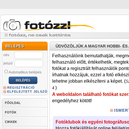
BELÉPÉS
ÜDVÖZÖLJÜK A MAGYAR HOBBI- É
név
Felhasználóink bemutathatják, megmére
felhasználó előtt, értékelhetik, megteki
jelszó
fotókat a regisztrált felhasználók pont
Automatikus belépés
írhatnak hozzájuk, ezzel a fotó elkész
lehetne jobban elkészíteni a képet. (
Sz
)
REGISZTRÁCIÓ
4.
ELFELEJTETT JELSZÓ
A weboldalon található fotókat szer
engedélyhez kötött!
FŐOLDAL
ISMER
FOTÓK
Fotóklubok és egyéni fotográfuso
CIKKEK
Hozza fotókiállítását online felületü