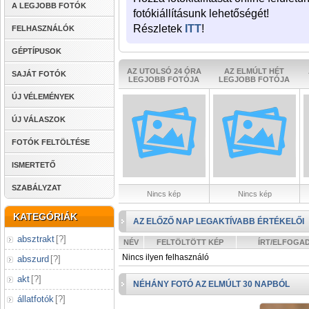
A LEGJOBB FOTÓK
fotókiállításunk lehetőségét!
Részletek
ITT
!
FELHASZNÁLÓK
GÉPTÍPUSOK
AZ UTOLSÓ 24 ÓRA
AZ ELMÚLT HÉT
SAJÁT FOTÓK
LEGJOBB FOTÓJA
LEGJOBB FOTÓJA
ÚJ VÉLEMÉNYEK
ÚJ VÁLASZOK
FOTÓK FELTÖLTÉSE
ISMERTETŐ
SZABÁLYZAT
Nincs kép
Nincs kép
KATEGÓRIÁK
AZ ELŐZŐ NAP LEGAKTÍVABB ÉRTÉKELŐI
absztrakt
[
?
]
NÉV
FELTÖLTÖTT KÉP
ÍRT/ELFOGA
Nincs ilyen felhasználó
abszurd
[
?
]
akt
[
?
]
NÉHÁNY FOTÓ AZ ELMÚLT 30 NAPBÓL
állatfotók
[
?
]