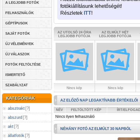
A LEGJOBB FOTÓK
fotókiállításunk lehetőségét!
Részletek
ITT
!
FELHASZNÁLÓK
GÉPTÍPUSOK
AZ UTOLSÓ 24 ÓRA
AZ ELMÚLT HÉT
SAJÁT FOTÓK
LEGJOBB FOTÓJA
LEGJOBB FOTÓJA
ÚJ VÉLEMÉNYEK
ÚJ VÁLASZOK
FOTÓK FELTÖLTÉSE
ISMERTETŐ
SZABÁLYZAT
Nincs kép
Nincs kép
KATEGÓRIÁK
AZ ELŐZŐ NAP LEGAKTÍVABB ÉRTÉKELŐI
absztrakt
[
?
]
NÉV
FELTÖLTÖTT KÉP
ÍRT/ELFOGA
Nincs ilyen felhasználó
abszurd
[
?
]
akt
[
?
]
NÉHÁNY FOTÓ AZ ELMÚLT 30 NAPBÓL
állatfotók
[
?
]