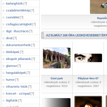
barlangfotók
[
?
]
családi/emlékkép
[
?
]
csendélet
[
?
]
Repülőr
vélemények 
csillagászat/égbolt
[
?
]
megtekintv
digit. illusztráció
[
?
]
AZ ELMÚLT 168 ÓRA LEGKEVESEBBET ÉRT
divat
[
?
]
dokumentumfotók
[
?
]
életképek
[
?
]
elkapott pillanatok
[
?
]
glamour
[
?
]
hangulatképek
[
?
]
Güel park
Pályázat-Vers-07
humor
[
?
]
vélemények száma: 0
vélemények száma: 0
megtekintve: 5313
megtekintve: 2567
infravörös fotók
[
?
]
koncert - színpad
[
?
]
légifotók
[
?
]