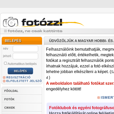
BELÉPÉS
ÜDVÖZÖLJÜK A MAGYAR HOBBI- É
név
Felhasználóink bemutathatják, megmére
felhasználó előtt, értékelhetik, megteki
jelszó
fotókat a regisztrált felhasználók pont
Automatikus belépés
írhatnak hozzájuk, ezzel a fotó elkész
lehetne jobban elkészíteni a képet. (
Sz
)
REGISZTRÁCIÓ
4.
ELFELEJTETT JELSZÓ
A weboldalon található fotókat szer
engedélyhez kötött!
FŐOLDAL
ISMER
FOTÓK
Fotóklubok és egyéni fotográfuso
CIKKEK
Hozza fotókiállítását online felületü