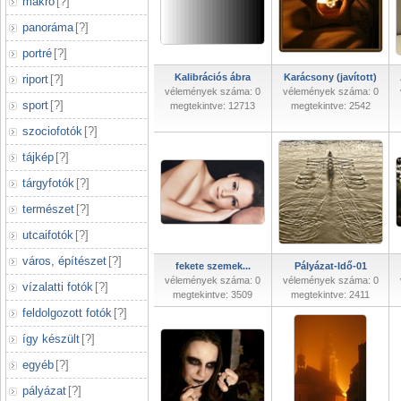
makró
[
?
]
panoráma
[
?
]
portré
[
?
]
Kalibrációs ábra
Karácsony (javított)
riport
[
?
]
vélemények száma: 0
vélemények száma: 0
sport
[
?
]
megtekintve: 12713
megtekintve: 2542
szociofotók
[
?
]
tájkép
[
?
]
tárgyfotók
[
?
]
természet
[
?
]
utcaifotók
[
?
]
város, építészet
[
?
]
fekete szemek...
Pályázat-Idő-01
vélemények száma: 0
vélemények száma: 0
vízalatti fotók
[
?
]
megtekintve: 3509
megtekintve: 2411
feldolgozott fotók
[
?
]
így készült
[
?
]
egyéb
[
?
]
pályázat
[
?
]