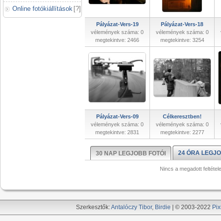
Online fotókiállítások
[
?
]
Pályázat-Vers-19
Pályázat-Vers-18
vélemények száma: 0
vélemények száma: 0
megtekintve: 2466
megtekintve: 3254
Pályázat-Vers-09
Célkeresztben!
vélemények száma: 0
vélemények száma: 0
megtekintve: 2831
megtekintve: 2277
24 ÓRA LEGJO
30 NAP LEGJOBB FOTÓI
Nincs a megadott feltétel
Szerkesztők:
Antalóczy Tibor
,
Birdie
| © 2003-2022
Pix