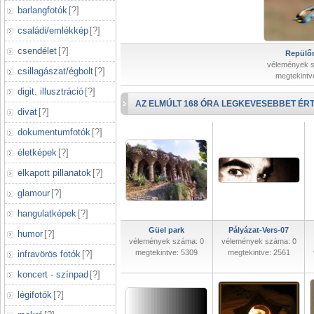
barlangfotók
[
?
]
családi/emlékkép
[
?
]
csendélet
[
?
]
Repülőr
vélemények 
csillagászat/égbolt
[
?
]
megtekintv
digit. illusztráció
[
?
]
AZ ELMÚLT 168 ÓRA LEGKEVESEBBET ÉRT
divat
[
?
]
dokumentumfotók
[
?
]
életképek
[
?
]
elkapott pillanatok
[
?
]
glamour
[
?
]
hangulatképek
[
?
]
Güel park
Pályázat-Vers-07
humor
[
?
]
vélemények száma: 0
vélemények száma: 0
megtekintve: 5309
megtekintve: 2561
infravörös fotók
[
?
]
koncert - színpad
[
?
]
légifotók
[
?
]