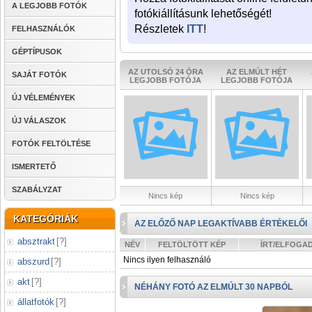
A LEGJOBB FOTÓK
fotókiállításunk lehetőségét!
Részletek
ITT
!
FELHASZNÁLÓK
GÉPTÍPUSOK
AZ UTOLSÓ 24 ÓRA
AZ ELMÚLT HÉT
SAJÁT FOTÓK
LEGJOBB FOTÓJA
LEGJOBB FOTÓJA
ÚJ VÉLEMÉNYEK
ÚJ VÁLASZOK
FOTÓK FELTÖLTÉSE
ISMERTETŐ
SZABÁLYZAT
Nincs kép
Nincs kép
KATEGÓRIÁK
AZ ELŐZŐ NAP LEGAKTÍVABB ÉRTÉKELŐI
absztrakt
[
?
]
NÉV
FELTÖLTÖTT KÉP
ÍRT/ELFOGA
Nincs ilyen felhasználó
abszurd
[
?
]
akt
[
?
]
NÉHÁNY FOTÓ AZ ELMÚLT 30 NAPBÓL
állatfotók
[
?
]