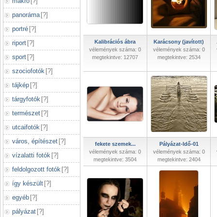
makró
[
?
]
panoráma
[
?
]
portré
[
?
]
Kalibrációs ábra
Karácsony (javított)
riport
[
?
]
vélemények száma: 0
vélemények száma: 0
sport
[
?
]
megtekintve: 12707
megtekintve: 2534
szociofotók
[
?
]
tájkép
[
?
]
tárgyfotók
[
?
]
természet
[
?
]
utcaifotók
[
?
]
város, építészet
[
?
]
fekete szemek...
Pályázat-Idő-01
vélemények száma: 0
vélemények száma: 0
vízalatti fotók
[
?
]
megtekintve: 3504
megtekintve: 2404
feldolgozott fotók
[
?
]
így készült
[
?
]
egyéb
[
?
]
pályázat
[
?
]