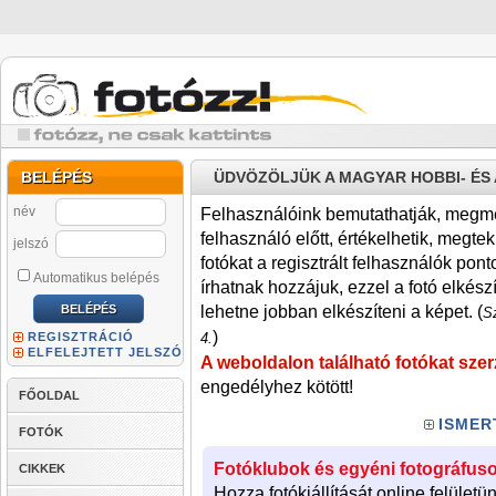
BELÉPÉS
ÜDVÖZÖLJÜK A MAGYAR HOBBI- É
név
Felhasználóink bemutathatják, megmére
felhasználó előtt, értékelhetik, megteki
jelszó
fotókat a regisztrált felhasználók pont
Automatikus belépés
írhatnak hozzájuk, ezzel a fotó elkész
lehetne jobban elkészíteni a képet. (
Sz
)
REGISZTRÁCIÓ
4.
ELFELEJTETT JELSZÓ
A weboldalon található fotókat szer
engedélyhez kötött!
FŐOLDAL
ISMER
FOTÓK
Fotóklubok és egyéni fotográfuso
CIKKEK
Hozza fotókiállítását online felületü