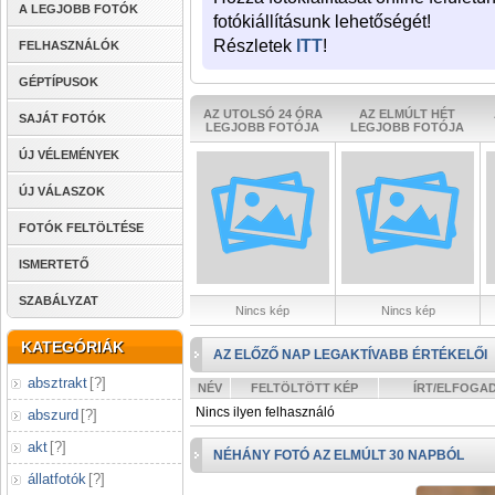
A LEGJOBB FOTÓK
fotókiállításunk lehetőségét!
Részletek
ITT
!
FELHASZNÁLÓK
GÉPTÍPUSOK
AZ UTOLSÓ 24 ÓRA
AZ ELMÚLT HÉT
SAJÁT FOTÓK
LEGJOBB FOTÓJA
LEGJOBB FOTÓJA
ÚJ VÉLEMÉNYEK
ÚJ VÁLASZOK
FOTÓK FELTÖLTÉSE
ISMERTETŐ
SZABÁLYZAT
Nincs kép
Nincs kép
KATEGÓRIÁK
AZ ELŐZŐ NAP LEGAKTÍVABB ÉRTÉKELŐI
absztrakt
[
?
]
NÉV
FELTÖLTÖTT KÉP
ÍRT/ELFOGA
Nincs ilyen felhasználó
abszurd
[
?
]
akt
[
?
]
NÉHÁNY FOTÓ AZ ELMÚLT 30 NAPBÓL
állatfotók
[
?
]