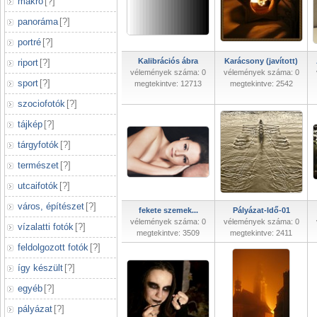
makró
[
?
]
panoráma
[
?
]
portré
[
?
]
Kalibrációs ábra
Karácsony (javított)
riport
[
?
]
vélemények száma: 0
vélemények száma: 0
sport
[
?
]
megtekintve: 12713
megtekintve: 2542
szociofotók
[
?
]
tájkép
[
?
]
tárgyfotók
[
?
]
természet
[
?
]
utcaifotók
[
?
]
város, építészet
[
?
]
fekete szemek...
Pályázat-Idő-01
vélemények száma: 0
vélemények száma: 0
vízalatti fotók
[
?
]
megtekintve: 3509
megtekintve: 2411
feldolgozott fotók
[
?
]
így készült
[
?
]
egyéb
[
?
]
pályázat
[
?
]