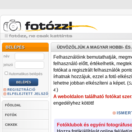
BELÉPÉS
ÜDVÖZÖLJÜK A MAGYAR HOBBI- É
név
Felhasználóink bemutathatják, megmére
felhasználó előtt, értékelhetik, megteki
jelszó
fotókat a regisztrált felhasználók pont
Automatikus belépés
írhatnak hozzájuk, ezzel a fotó elkész
lehetne jobban elkészíteni a képet. (
Sz
)
REGISZTRÁCIÓ
4.
ELFELEJTETT JELSZÓ
A weboldalon található fotókat szer
engedélyhez kötött!
FŐOLDAL
ISMER
FOTÓK
Fotóklubok és egyéni fotográfuso
CIKKEK
Hozza fotókiállítását online felületü