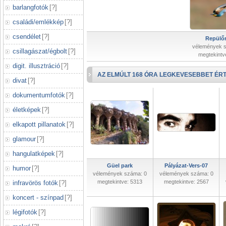
barlangfotók
[
?
]
családi/emlékkép
[
?
]
csendélet
[
?
]
Repülőr
vélemények 
csillagászat/égbolt
[
?
]
megtekintv
digit. illusztráció
[
?
]
AZ ELMÚLT 168 ÓRA LEGKEVESEBBET ÉRT
divat
[
?
]
dokumentumfotók
[
?
]
életképek
[
?
]
elkapott pillanatok
[
?
]
glamour
[
?
]
hangulatképek
[
?
]
Güel park
Pályázat-Vers-07
humor
[
?
]
vélemények száma: 0
vélemények száma: 0
megtekintve: 5313
megtekintve: 2567
infravörös fotók
[
?
]
koncert - színpad
[
?
]
légifotók
[
?
]