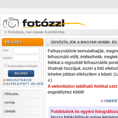
BELÉPÉS
ÜDVÖZÖLJÜK A MAGYAR HOBBI- É
név
Felhasználóink bemutathatják, megmére
felhasználó előtt, értékelhetik, megteki
jelszó
fotókat a regisztrált felhasználók pont
Automatikus belépés
írhatnak hozzájuk, ezzel a fotó elkész
lehetne jobban elkészíteni a képet. (
Sz
)
REGISZTRÁCIÓ
4.
ELFELEJTETT JELSZÓ
A weboldalon található fotókat szer
engedélyhez kötött!
FŐOLDAL
ISMER
FOTÓK
Fotóklubok és egyéni fotográfuso
CIKKEK
Hozza fotókiállítását online felületü