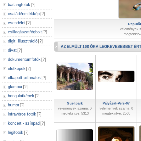
barlangfotók
[
?
]
családi/emlékkép
[
?
]
csendélet
[
?
]
Repülőr
vélemények 
csillagászat/égbolt
[
?
]
megtekintv
digit. illusztráció
[
?
]
AZ ELMÚLT 168 ÓRA LEGKEVESEBBET ÉRT
divat
[
?
]
dokumentumfotók
[
?
]
életképek
[
?
]
elkapott pillanatok
[
?
]
glamour
[
?
]
hangulatképek
[
?
]
Güel park
Pályázat-Vers-07
humor
[
?
]
vélemények száma: 0
vélemények száma: 0
megtekintve: 5313
megtekintve: 2568
infravörös fotók
[
?
]
koncert - színpad
[
?
]
légifotók
[
?
]