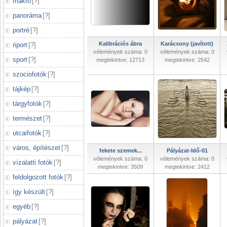
makró
[
?
]
panoráma
[
?
]
portré
[
?
]
Kalibrációs ábra
Karácsony (javított)
riport
[
?
]
vélemények száma: 0
vélemények száma: 0
sport
[
?
]
megtekintve: 12713
megtekintve: 2542
szociofotók
[
?
]
tájkép
[
?
]
tárgyfotók
[
?
]
természet
[
?
]
utcaifotók
[
?
]
város, építészet
[
?
]
fekete szemek...
Pályázat-Idő-01
vélemények száma: 0
vélemények száma: 0
vízalatti fotók
[
?
]
megtekintve: 3509
megtekintve: 2412
feldolgozott fotók
[
?
]
így készült
[
?
]
egyéb
[
?
]
pályázat
[
?
]