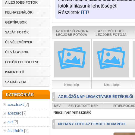
A LEGJOBB FOTÓK
fotókiállításunk lehetőségét!
Részletek
ITT
!
FELHASZNÁLÓK
GÉPTÍPUSOK
AZ UTOLSÓ 24 ÓRA
AZ ELMÚLT HÉT
SAJÁT FOTÓK
LEGJOBB FOTÓJA
LEGJOBB FOTÓJA
ÚJ VÉLEMÉNYEK
ÚJ VÁLASZOK
FOTÓK FELTÖLTÉSE
ISMERTETŐ
SZABÁLYZAT
Nincs kép
Nincs kép
KATEGÓRIÁK
AZ ELŐZŐ NAP LEGAKTÍVABB ÉRTÉKELŐI
absztrakt
[
?
]
NÉV
FELTÖLTÖTT KÉP
ÍRT/ELFOGA
Nincs ilyen felhasználó
abszurd
[
?
]
akt
[
?
]
NÉHÁNY FOTÓ AZ ELMÚLT 30 NAPBÓL
állatfotók
[
?
]