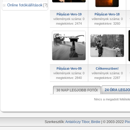
Online fotókiállítások
[
?
]
Pályázat-Vers-19
Pályázat-Vers-18
vélemények száma: 0
vélemények száma: 0
megtekintve: 2474
megtekintve: 3260
Pályázat-Vers-09
Célkeresztben!
vélemények száma: 0
vélemények száma: 0
megtekintve: 2840
megtekintve: 2287
24 ÓRA LEGJO
30 NAP LEGJOBB FOTÓI
Nincs a megadott feltétel
Szerkesztők:
Antalóczy Tibor
,
Birdie
| © 2003-2022
Pix