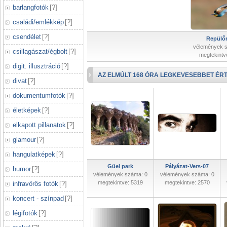
barlangfotók
[
?
]
családi/emlékkép
[
?
]
csendélet
[
?
]
Repülőr
vélemények 
csillagászat/égbolt
[
?
]
megtekintv
digit. illusztráció
[
?
]
AZ ELMÚLT 168 ÓRA LEGKEVESEBBET ÉRT
divat
[
?
]
dokumentumfotók
[
?
]
életképek
[
?
]
elkapott pillanatok
[
?
]
glamour
[
?
]
hangulatképek
[
?
]
Güel park
Pályázat-Vers-07
humor
[
?
]
vélemények száma: 0
vélemények száma: 0
megtekintve: 5319
megtekintve: 2570
infravörös fotók
[
?
]
koncert - színpad
[
?
]
légifotók
[
?
]