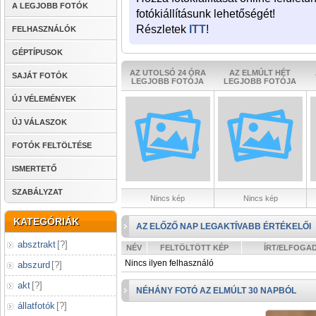
A LEGJOBB FOTÓK
fotókiállításunk lehetőségét!
Részletek
ITT
!
FELHASZNÁLÓK
GÉPTÍPUSOK
AZ UTOLSÓ 24 ÓRA
AZ ELMÚLT HÉT
SAJÁT FOTÓK
LEGJOBB FOTÓJA
LEGJOBB FOTÓJA
ÚJ VÉLEMÉNYEK
ÚJ VÁLASZOK
FOTÓK FELTÖLTÉSE
ISMERTETŐ
SZABÁLYZAT
Nincs kép
Nincs kép
KATEGÓRIÁK
AZ ELŐZŐ NAP LEGAKTÍVABB ÉRTÉKELŐI
absztrakt
[
?
]
NÉV
FELTÖLTÖTT KÉP
ÍRT/ELFOGA
Nincs ilyen felhasználó
abszurd
[
?
]
akt
[
?
]
NÉHÁNY FOTÓ AZ ELMÚLT 30 NAPBÓL
állatfotók
[
?
]