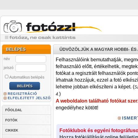
BELÉPÉS
ÜDVÖZÖLJÜK A MAGYAR HOBBI- É
név
Felhasználóink bemutathatják, megmére
felhasználó előtt, értékelhetik, megteki
jelszó
fotókat a regisztrált felhasználók pont
Automatikus belépés
írhatnak hozzájuk, ezzel a fotó elkész
lehetne jobban elkészíteni a képet. (
Sz
)
REGISZTRÁCIÓ
4.
ELFELEJTETT JELSZÓ
A weboldalon található fotókat szer
engedélyhez kötött!
FŐOLDAL
ISMER
FOTÓK
Fotóklubok és egyéni fotográfuso
CIKKEK
Hozza fotókiállítását online felületü