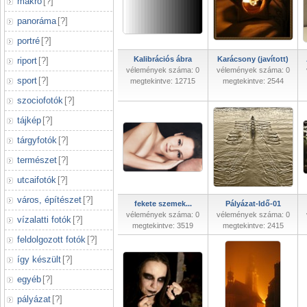
makró
[
?
]
panoráma
[
?
]
portré
[
?
]
Kalibrációs ábra
Karácsony (javított)
riport
[
?
]
vélemények száma: 0
vélemények száma: 0
sport
[
?
]
megtekintve: 12715
megtekintve: 2544
szociofotók
[
?
]
tájkép
[
?
]
tárgyfotók
[
?
]
természet
[
?
]
utcaifotók
[
?
]
város, építészet
[
?
]
fekete szemek...
Pályázat-Idő-01
vélemények száma: 0
vélemények száma: 0
vízalatti fotók
[
?
]
megtekintve: 3519
megtekintve: 2415
feldolgozott fotók
[
?
]
így készült
[
?
]
egyéb
[
?
]
pályázat
[
?
]