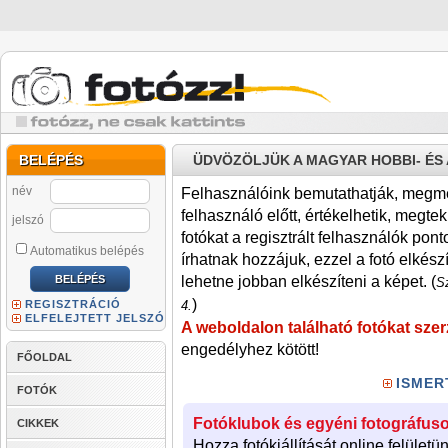
BELÉPÉS
ÜDVÖZÖLJÜK A MAGYAR HOBBI- É
név
Felhasználóink bemutathatják, megmére
felhasználó előtt, értékelhetik, megteki
jelszó
fotókat a regisztrált felhasználók pont
Automatikus belépés
írhatnak hozzájuk, ezzel a fotó elkész
lehetne jobban elkészíteni a képet. (
Sz
)
REGISZTRÁCIÓ
4.
ELFELEJTETT JELSZÓ
A weboldalon található fotókat szer
engedélyhez kötött!
FŐOLDAL
ISMER
FOTÓK
Fotóklubok és egyéni fotográfuso
CIKKEK
Hozza fotókiállítását online felületü