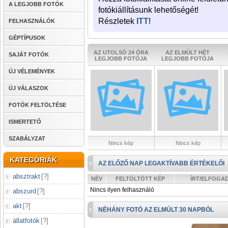
A LEGJOBB FOTÓK
fotókiállításunk lehetőségét!
Részletek
ITT
!
FELHASZNÁLÓK
GÉPTÍPUSOK
AZ UTOLSÓ 24 ÓRA
AZ ELMÚLT HÉT
SAJÁT FOTÓK
LEGJOBB FOTÓJA
LEGJOBB FOTÓJA
ÚJ VÉLEMÉNYEK
ÚJ VÁLASZOK
FOTÓK FELTÖLTÉSE
ISMERTETŐ
SZABÁLYZAT
Nincs kép
Nincs kép
KATEGÓRIÁK
AZ ELŐZŐ NAP LEGAKTÍVABB ÉRTÉKELŐI
absztrakt
[
?
]
NÉV
FELTÖLTÖTT KÉP
ÍRT/ELFOGA
Nincs ilyen felhasználó
abszurd
[
?
]
akt
[
?
]
NÉHÁNY FOTÓ AZ ELMÚLT 30 NAPBÓL
állatfotók
[
?
]