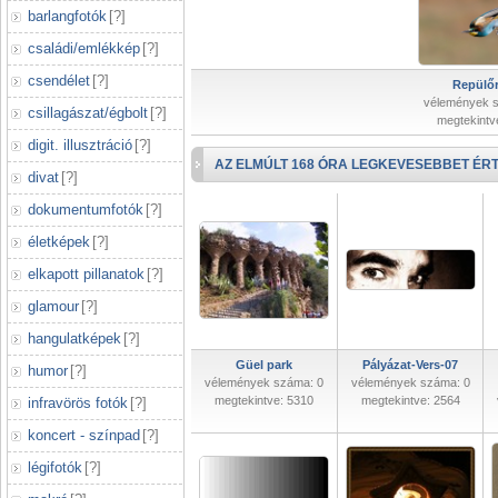
barlangfotók
[
?
]
családi/emlékkép
[
?
]
csendélet
[
?
]
Repülőr
vélemények 
csillagászat/égbolt
[
?
]
megtekintv
digit. illusztráció
[
?
]
AZ ELMÚLT 168 ÓRA LEGKEVESEBBET ÉRT
divat
[
?
]
dokumentumfotók
[
?
]
életképek
[
?
]
elkapott pillanatok
[
?
]
glamour
[
?
]
hangulatképek
[
?
]
Güel park
Pályázat-Vers-07
humor
[
?
]
vélemények száma: 0
vélemények száma: 0
megtekintve: 5310
megtekintve: 2564
infravörös fotók
[
?
]
koncert - színpad
[
?
]
légifotók
[
?
]