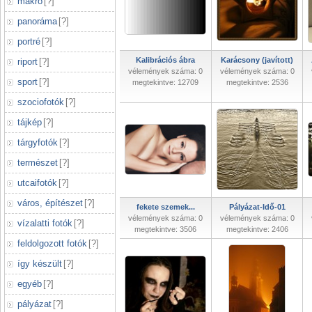
makró
[
?
]
panoráma
[
?
]
portré
[
?
]
Kalibrációs ábra
Karácsony (javított)
riport
[
?
]
vélemények száma: 0
vélemények száma: 0
sport
[
?
]
megtekintve: 12709
megtekintve: 2536
szociofotók
[
?
]
tájkép
[
?
]
tárgyfotók
[
?
]
természet
[
?
]
utcaifotók
[
?
]
város, építészet
[
?
]
fekete szemek...
Pályázat-Idő-01
vélemények száma: 0
vélemények száma: 0
vízalatti fotók
[
?
]
megtekintve: 3506
megtekintve: 2406
feldolgozott fotók
[
?
]
így készült
[
?
]
egyéb
[
?
]
pályázat
[
?
]