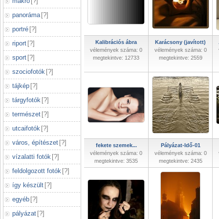
makró
[
?
]
panoráma
[
?
]
portré
[
?
]
Kalibrációs ábra
Karácsony (javított)
riport
[
?
]
vélemények száma: 0
vélemények száma: 0
sport
[
?
]
megtekintve: 12733
megtekintve: 2559
szociofotók
[
?
]
tájkép
[
?
]
tárgyfotók
[
?
]
természet
[
?
]
utcaifotók
[
?
]
város, építészet
[
?
]
fekete szemek...
Pályázat-Idő-01
vélemények száma: 0
vélemények száma: 0
vízalatti fotók
[
?
]
megtekintve: 3535
megtekintve: 2435
feldolgozott fotók
[
?
]
így készült
[
?
]
egyéb
[
?
]
pályázat
[
?
]