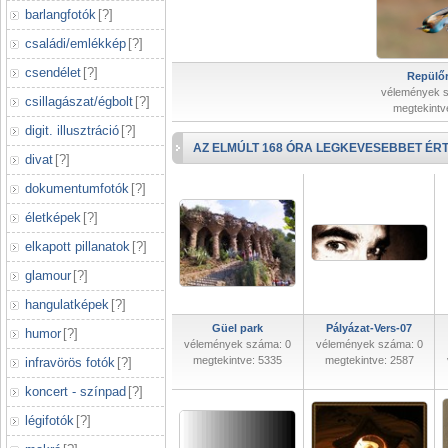
barlangfotók
[
?
]
családi/emlékkép
[
?
]
csendélet
[
?
]
Repülőr
vélemények 
csillagászat/égbolt
[
?
]
megtekintv
digit. illusztráció
[
?
]
AZ ELMÚLT 168 ÓRA LEGKEVESEBBET ÉRT
divat
[
?
]
dokumentumfotók
[
?
]
életképek
[
?
]
elkapott pillanatok
[
?
]
glamour
[
?
]
hangulatképek
[
?
]
Güel park
Pályázat-Vers-07
humor
[
?
]
vélemények száma: 0
vélemények száma: 0
megtekintve: 5335
megtekintve: 2587
infravörös fotók
[
?
]
koncert - színpad
[
?
]
légifotók
[
?
]