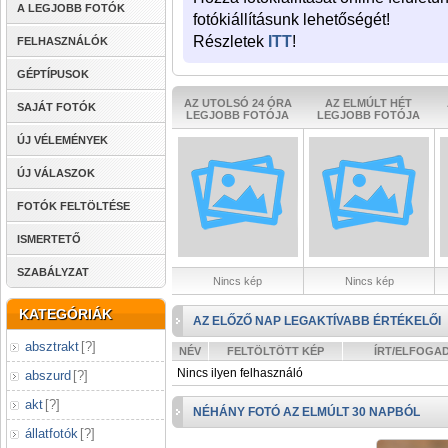
A LEGJOBB FOTÓK
fotókiállításunk lehetőségét!
Részletek
ITT
!
FELHASZNÁLÓK
GÉPTÍPUSOK
AZ UTOLSÓ 24 ÓRA
AZ ELMÚLT HÉT
SAJÁT FOTÓK
LEGJOBB FOTÓJA
LEGJOBB FOTÓJA
ÚJ VÉLEMÉNYEK
ÚJ VÁLASZOK
FOTÓK FELTÖLTÉSE
ISMERTETŐ
SZABÁLYZAT
Nincs kép
Nincs kép
KATEGÓRIÁK
AZ ELŐZŐ NAP LEGAKTÍVABB ÉRTÉKELŐI
absztrakt
[
?
]
NÉV
FELTÖLTÖTT KÉP
ÍRT/ELFOGA
Nincs ilyen felhasználó
abszurd
[
?
]
akt
[
?
]
NÉHÁNY FOTÓ AZ ELMÚLT 30 NAPBÓL
állatfotók
[
?
]