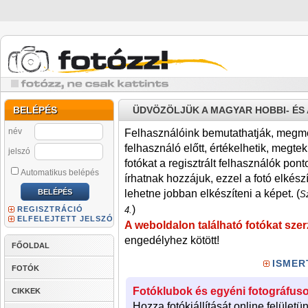
BELÉPÉS
ÜDVÖZÖLJÜK A MAGYAR HOBBI- É
név
Felhasználóink bemutathatják, megmére
felhasználó előtt, értékelhetik, megteki
jelszó
fotókat a regisztrált felhasználók pont
Automatikus belépés
írhatnak hozzájuk, ezzel a fotó elkész
lehetne jobban elkészíteni a képet. (
Sz
)
REGISZTRÁCIÓ
4.
ELFELEJTETT JELSZÓ
A weboldalon található fotókat szer
engedélyhez kötött!
FŐOLDAL
ISMER
FOTÓK
Fotóklubok és egyéni fotográfuso
CIKKEK
Hozza fotókiállítását online felületü