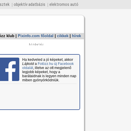
esztek
objektív adatbázis
elektromos autó
ózz klub
|
Pixinfo.com főoldal
|
cikkek
|
hírek
Ha kedveled a jó képeket, akkor
Lájkold
a
Fotózz.hu új Facebook
oldalát
, illetve az ott megjelenő
legjobb képeket, hogy a
barátaidnak is legyen minden nap
miben gyönyörködniük.