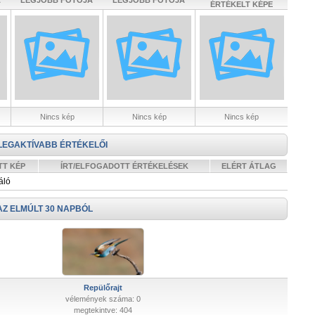
A
LEGJOBB FOTÓJA
LEGJOBB FOTÓJA
ÉRTÉKELT KÉPE
Nincs kép
Nincs kép
Nincs kép
LEGAKTÍVABB ÉRTÉKELŐI
TT KÉP
ÍRT/ELFOGADOTT ÉRTÉKELÉSEK
ELÉRT ÁTLAG
áló
AZ ELMÚLT 30 NAPBÓL
Repülőrajt
vélemények száma: 0
megtekintve: 404