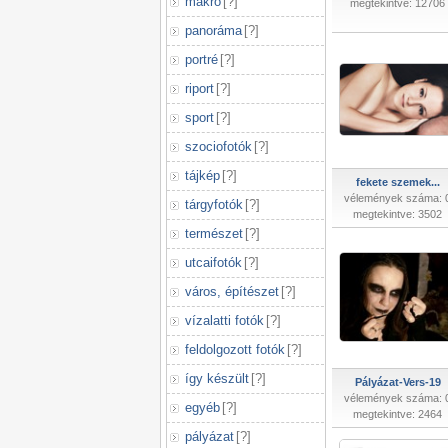
makró
[
?
]
megtekintve: 12706
panoráma
[
?
]
portré
[
?
]
riport
[
?
]
sport
[
?
]
szociofotók
[
?
]
tájkép
[
?
]
fekete szemek...
vélemények száma: 
tárgyfotók
[
?
]
megtekintve: 3502
természet
[
?
]
utcaifotók
[
?
]
város, építészet
[
?
]
vízalatti fotók
[
?
]
feldolgozott fotók
[
?
]
így készült
[
?
]
Pályázat-Vers-19
vélemények száma: 
egyéb
[
?
]
megtekintve: 2464
pályázat
[
?
]