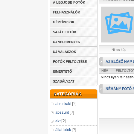
LEGJOBB FOTÓJ
A LEGJOBB FOTÓK
FELHASZNÁLÓK
GÉPTÍPUSOK
SAJÁT FOTÓK
ÚJ VÉLEMÉNYEK
Nincs kép
ÚJ VÁLASZOK
AZ ELŐZŐ NAP 
FOTÓK FELTÖLTÉSE
NÉV
FELTÖLTÖ
ISMERTETŐ
Nincs ilyen felhaszn
SZABÁLYZAT
NÉHÁNY FOTÓ 
KATEGÓRIÁK
absztrakt
[
?
]
abszurd
[
?
]
akt
[
?
]
állatfotók
[
?
]