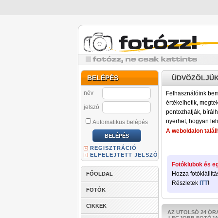
BELÉPÉS
ÜDVÖZÖLJÜK
név
Felhasználóink bemu
értékelhetik, megteki
jelszó
pontozhatják, bírálh
nyerhet, hogyan leh
Automatikus belépés
A weboldalon találh
REGISZTRÁCIÓ
ELFELEJTETT JELSZÓ
Fotóklubok és eg
Hozza fotókiállítá
FŐOLDAL
Részletek
ITT
!
FOTÓK
CIKKEK
AZ UTOLSÓ 24 ÓR