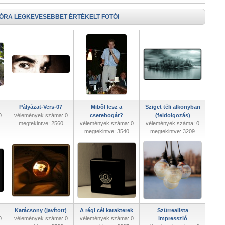
 ÓRA LEGKEVESEBBET ÉRTÉKELT FOTÓI
Pályázat-Vers-07
Miből lesz a
Sziget téli alkonyban
0
vélemények száma: 0
cserebogár?
(feldolgozás)
megtekintve: 2560
vélemények száma: 0
vélemények száma: 0
megtekintve: 3540
megtekintve: 3209
Karácsony (javított)
A régi cél karakterek
Szürrealista
0
vélemények száma: 0
vélemények száma: 0
impresszió