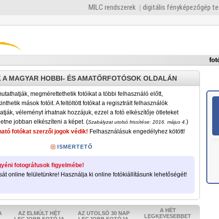
MILC rendszerek
digitális fényképezőgép t
fot
 A MAGYAR HOBBI- ÉS AMATŐRFOTÓSOK OLDALÁN
tathatják, megmérettethetik fotóikat a többi felhasználó előtt,
nthetik mások fotóit. A feltöltött fotókat a regisztrált felhasználók
atják, véleményt írhatnak hozzájuk, ezzel a fotó elkészítője ötleteket
etne jobban elkészíteni a képet. (
)
Szabályzat utolsó frissítése: 2016. május 4.
ató fotókat szerzői jogok védik!
Felhasználásuk engedélyhez kötött!
ISMERTETŐ
yéni fotográfusok figyelmébe!
sát online felületünkre! Használja ki online fotókiállításunk lehetőségét!
A HÉT
A
AZ ELMÚLT HÉT
AZ UTOLSÓ 30 NAP
LEGKEVESEBBET