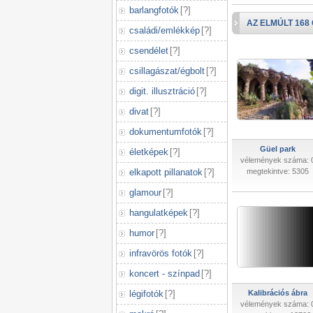
barlangfotók
[
?
]
AZ ELMÚLT 168
családi/emlékkép
[
?
]
csendélet
[
?
]
csillagászat/égbolt
[
?
]
digit. illusztráció
[
?
]
divat
[
?
]
dokumentumfotók
[
?
]
Güel park
életképek
[
?
]
vélemények száma: 
elkapott pillanatok
[
?
]
megtekintve: 5305
glamour
[
?
]
hangulatképek
[
?
]
humor
[
?
]
infravörös fotók
[
?
]
koncert - színpad
[
?
]
légifotók
[
?
]
Kalibrációs ábra
vélemények száma: 