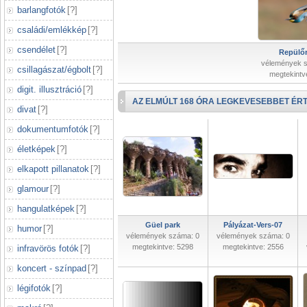
barlangfotók
[
?
]
családi/emlékkép
[
?
]
csendélet
[
?
]
Repülőr
vélemények 
csillagászat/égbolt
[
?
]
megtekintv
digit. illusztráció
[
?
]
AZ ELMÚLT 168 ÓRA LEGKEVESEBBET ÉRT
divat
[
?
]
dokumentumfotók
[
?
]
életképek
[
?
]
elkapott pillanatok
[
?
]
glamour
[
?
]
hangulatképek
[
?
]
Güel park
Pályázat-Vers-07
humor
[
?
]
vélemények száma: 0
vélemények száma: 0
megtekintve: 5298
megtekintve: 2556
infravörös fotók
[
?
]
koncert - színpad
[
?
]
légifotók
[
?
]