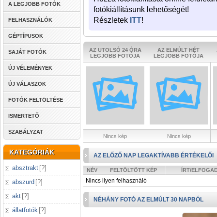
A LEGJOBB FOTÓK
fotókiállításunk lehetőségét!
Részletek
ITT
!
FELHASZNÁLÓK
GÉPTÍPUSOK
AZ UTOLSÓ 24 ÓRA
AZ ELMÚLT HÉT
SAJÁT FOTÓK
LEGJOBB FOTÓJA
LEGJOBB FOTÓJA
ÚJ VÉLEMÉNYEK
ÚJ VÁLASZOK
FOTÓK FELTÖLTÉSE
ISMERTETŐ
SZABÁLYZAT
Nincs kép
Nincs kép
KATEGÓRIÁK
AZ ELŐZŐ NAP LEGAKTÍVABB ÉRTÉKELŐI
absztrakt
[
?
]
NÉV
FELTÖLTÖTT KÉP
ÍRT/ELFOGA
Nincs ilyen felhasználó
abszurd
[
?
]
akt
[
?
]
NÉHÁNY FOTÓ AZ ELMÚLT 30 NAPBÓL
állatfotók
[
?
]