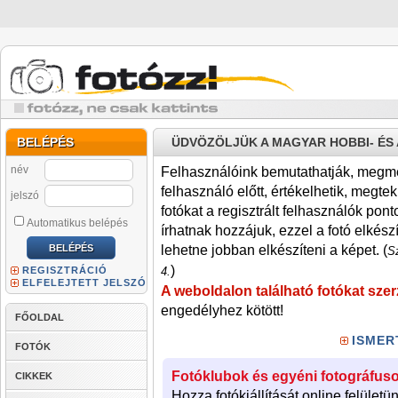
BELÉPÉS
ÜDVÖZÖLJÜK A MAGYAR HOBBI- É
név
Felhasználóink bemutathatják, megmére
felhasználó előtt, értékelhetik, megteki
jelszó
fotókat a regisztrált felhasználók pont
Automatikus belépés
írhatnak hozzájuk, ezzel a fotó elkész
lehetne jobban elkészíteni a képet. (
Sz
)
REGISZTRÁCIÓ
4.
ELFELEJTETT JELSZÓ
A weboldalon található fotókat szer
engedélyhez kötött!
FŐOLDAL
ISMER
FOTÓK
Fotóklubok és egyéni fotográfuso
CIKKEK
Hozza fotókiállítását online felületü