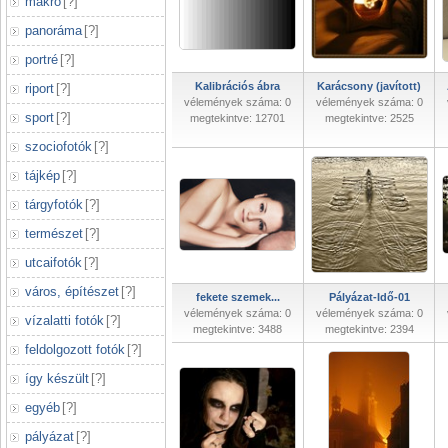
makró
[
?
]
panoráma
[
?
]
portré
[
?
]
Kalibrációs ábra
Karácsony (javított)
riport
[
?
]
vélemények száma: 0
vélemények száma: 0
sport
[
?
]
megtekintve: 12701
megtekintve: 2525
szociofotók
[
?
]
tájkép
[
?
]
tárgyfotók
[
?
]
természet
[
?
]
utcaifotók
[
?
]
város, építészet
[
?
]
fekete szemek...
Pályázat-Idő-01
vélemények száma: 0
vélemények száma: 0
vízalatti fotók
[
?
]
megtekintve: 3488
megtekintve: 2394
feldolgozott fotók
[
?
]
így készült
[
?
]
egyéb
[
?
]
pályázat
[
?
]