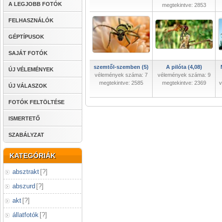
A LEGJOBB FOTÓK
megtekintve: 2853
FELHASZNÁLÓK
GÉPTÍPUSOK
SAJÁT FOTÓK
szemtől-szemben (5)
A pilóta (4,08)
ÚJ VÉLEMÉNYEK
vélemények száma: 7
vélemények száma: 9
megtekintve: 2585
megtekintve: 2369
v
ÚJ VÁLASZOK
FOTÓK FELTÖLTÉSE
ISMERTETŐ
SZABÁLYZAT
KATEGÓRIÁK
absztrakt
[
?
]
abszurd
[
?
]
akt
[
?
]
állatfotók
[
?
]