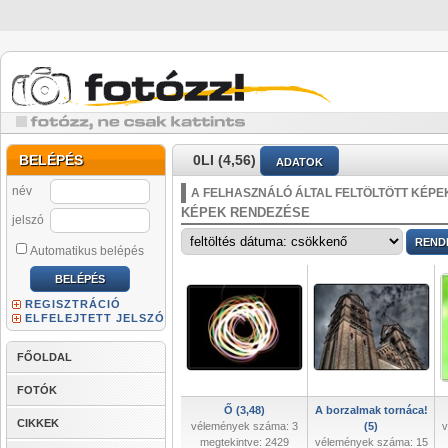
BELÉPÉS
0LI (4,56)
ADATOK
név
A FELHASZNÁLÓ ÁLTAL FELTÖLTÖTT KÉPE
KÉPEK RENDEZÉSE
jelszó
Automatikus belépés
REGISZTRÁCIÓ
ELFELEJTETT JELSZÓ
FŐOLDAL
FOTÓK
Ő (3,48)
A borzalmak tornáca!
CIKKEK
vélemények száma: 3
(5)
v
megtekintve: 2429
vélemények száma: 15