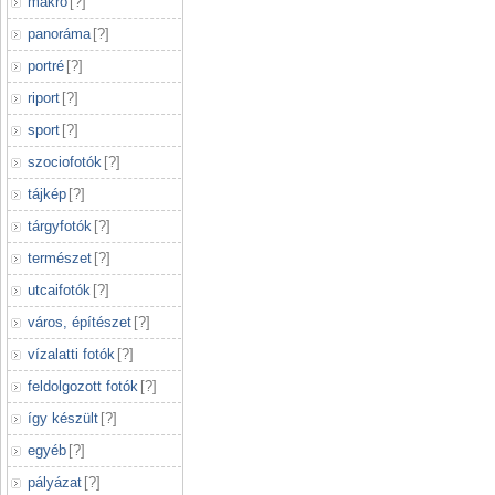
makró
[
?
]
panoráma
[
?
]
portré
[
?
]
riport
[
?
]
sport
[
?
]
szociofotók
[
?
]
tájkép
[
?
]
tárgyfotók
[
?
]
természet
[
?
]
utcaifotók
[
?
]
város, építészet
[
?
]
vízalatti fotók
[
?
]
feldolgozott fotók
[
?
]
így készült
[
?
]
egyéb
[
?
]
pályázat
[
?
]