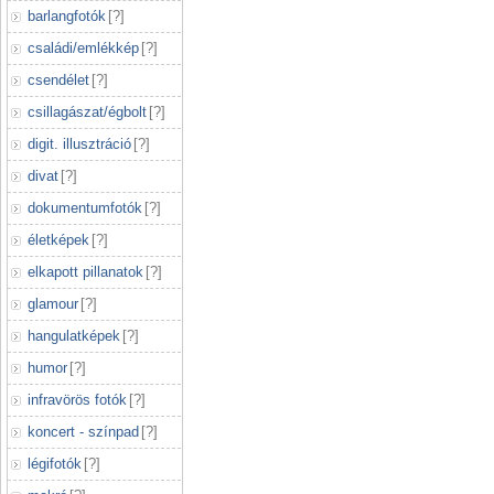
barlangfotók
[
?
]
családi/emlékkép
[
?
]
csendélet
[
?
]
csillagászat/égbolt
[
?
]
digit. illusztráció
[
?
]
divat
[
?
]
dokumentumfotók
[
?
]
életképek
[
?
]
elkapott pillanatok
[
?
]
glamour
[
?
]
hangulatképek
[
?
]
humor
[
?
]
infravörös fotók
[
?
]
koncert - színpad
[
?
]
légifotók
[
?
]